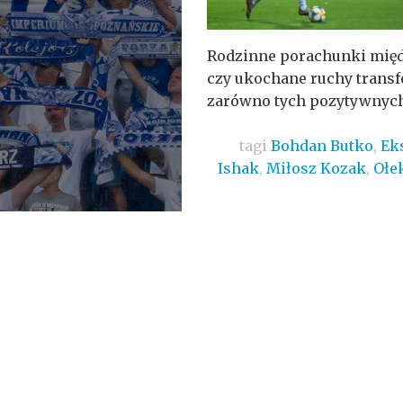
Rodzinne porachunki międ
czy ukochane ruchy trans
zarówno tych pozytywnych,
tagi
Bohdan Butko
,
Ek
Ishak
,
Miłosz Kozak
,
Ołe