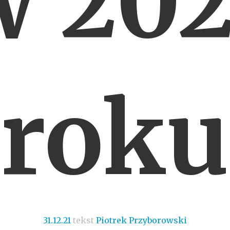
w 202
roku
31.12.21
tekst
Piotrek Przyborowski