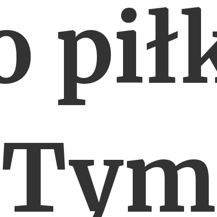
o piłk
Tym