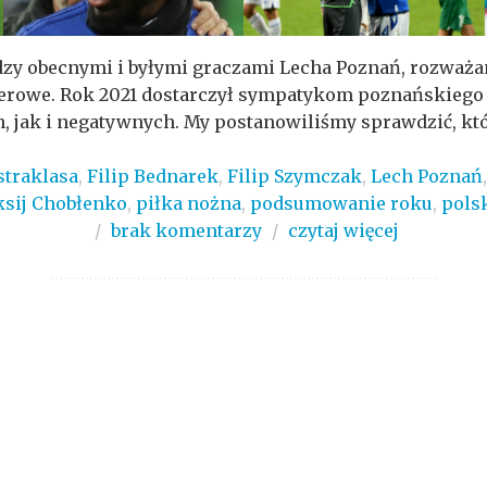
zy obecnymi i byłymi graczami Lecha Poznań, rozważan
ferowe. Rok 2021 dostarczył sympatykom poznańskiego 
 jak i negatywnych. My postanowiliśmy sprawdzić, które
straklasa
,
Filip Bednarek
,
Filip Szymczak
,
Lech Poznań
ksij Chobłenko
,
piłka nożna
,
podsumowanie roku
,
pols
/
brak komentarzy
/
czytaj więcej