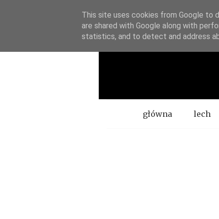
This site uses cookies from Google to de
are shared with Google along with perfo
statistics, and to detect and address a
Menu
główna
lech