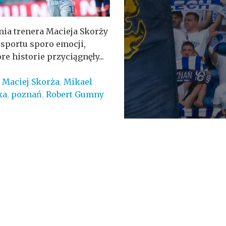
ia trenera Macieja Skorży
sportu sporo emocji,
 historie przyciągnęły...
,
Maciej Skorża
,
Mikael
ka
,
poznań
,
Robert Gumny