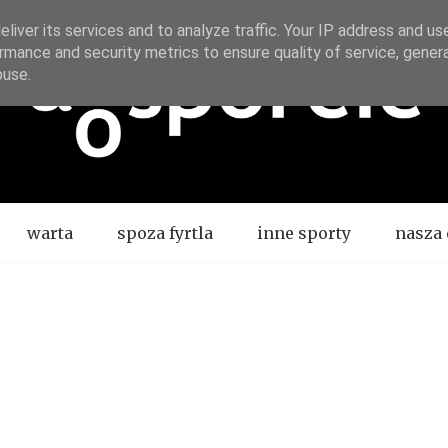
liver its services and to analyze traffic. Your IP address and us
rmance and security metrics to ensure quality of service, gene
buse.
warta
spoza fyrtla
inne sporty
nasza 