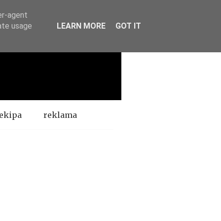
er-agent
rate usage
LEARN MORE
GOT IT
ekipa
reklama