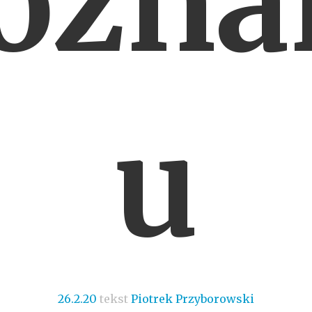
ozna
u
26.2.20
tekst
Piotrek Przyborowski