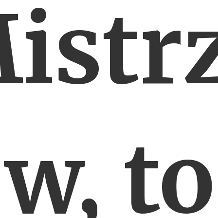
istr
w, to