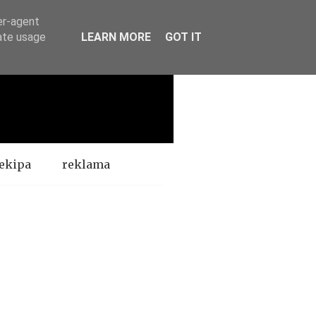
er-agent
rate usage
LEARN MORE
GOT IT
ekipa
reklama