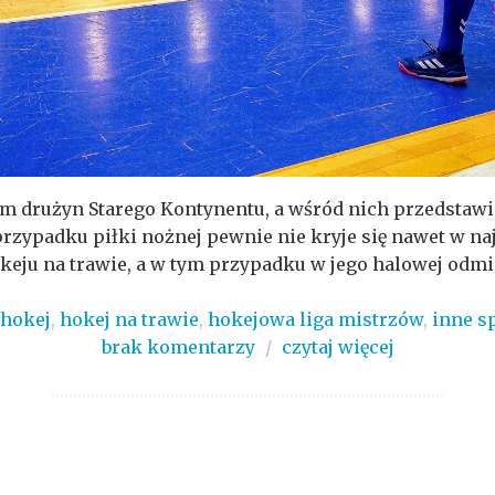
iem drużyn Starego Kontynentu, a wśród nich przedstawici
przypadku piłki nożnej pewnie nie kryje się nawet w n
eju na trawie, a w tym przypadku w jego halowej odmian
hokej
,
hokej na trawie
,
hokejowa liga mistrzów
,
inne s
brak komentarzy
/
czytaj więcej