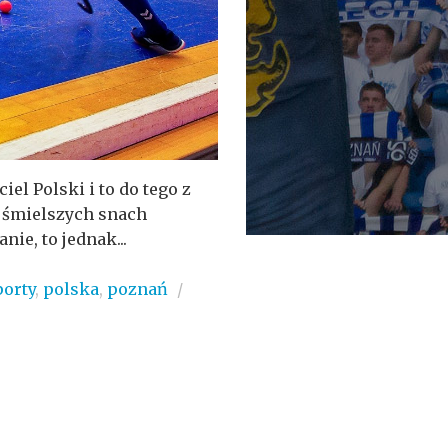
el Polski i to do tego z
ajśmielszych snach
ie, to jednak...
porty
,
polska
,
poznań
/