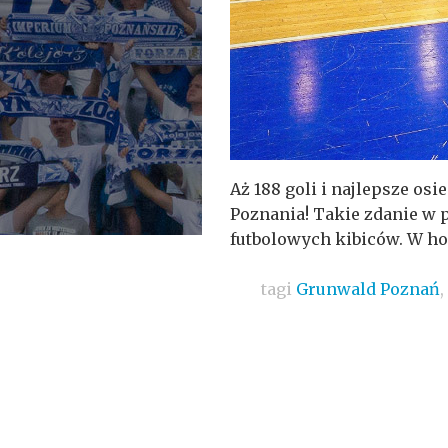
Aż 188 goli i najlepsze os
Poznania! Takie zdanie w 
futbolowych kibiców. W hok
tagi
Grunwald Poznań
,