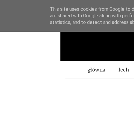
This site uses cookies from Google to de
are shared with Google along with perfo
statistics, and to detect and address a
Menu
główna
lech