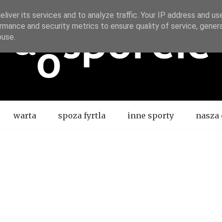
liver its services and to analyze traffic. Your IP address and us
rmance and security metrics to ensure quality of service, gene
buse.
warta
spoza fyrtla
inne sporty
nasza 