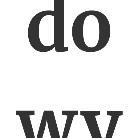
do
wy