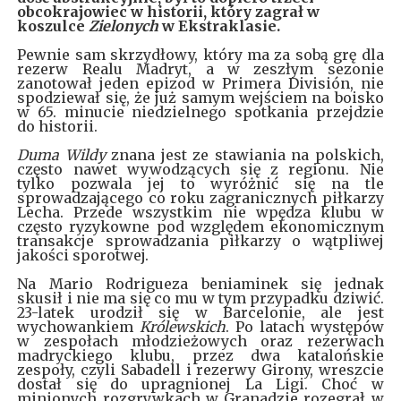
obcokrajowiec w historii, który zagrał w
koszulce
Zielonych
w Ekstraklasie.
Pewnie sam skrzydłowy, który ma za sobą grę dla
rezerw Realu Madryt, a w zeszłym sezonie
zanotował jeden epizod w Primera División, nie
spodziewał się, że już samym wejściem na boisko
w 65. minucie niedzielnego spotkania przejdzie
do historii.
Duma Wildy
znana jest ze stawiania na polskich,
często nawet wywodzących się z regionu. Nie
tylko pozwala jej to wyróżnić się na tle
sprowadzającego co roku zagranicznych piłkarzy
Lecha. Przede wszystkim nie wpędza klubu w
często ryzykowne pod względem ekonomicznym
transakcje sprowadzania piłkarzy o wątpliwej
jakości sporotwej.
Na Mario Rodrigueza beniaminek się jednak
skusił i nie ma się co mu w tym przypadku dziwić.
23-latek urodził się w Barcelonie, ale jest
wychowankiem
Królewskich
. Po latach występów
w zespołach młodzieżowych oraz rezerwach
madryckiego klubu, przez dwa katalońskie
zespoły, czyli Sabadell i rezerwy Girony, wreszcie
dostał się do upragnionej La Ligi. Choć w
minionych rozgrywkach w Granadzie rozegrał w