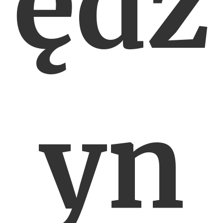
ędz
yn