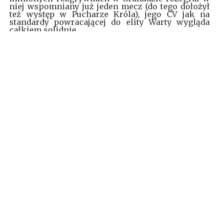
niej wspomniany już jeden mecz (do tego dołożył
też występ w Pucharze Króla), jego CV jak na
standardy powracającej do elity Warty wygląda
całkiem solidnie.
Trzeci stranieri
Hiszpan jest obecnie jednym z dwóch
obcokrajowców w Warcie. W tym oknie
transferowym do ekipy dołączył jeszcze fiński
obrońca Robert Ivanov (
więcej o nim możecie
dowiedzieć się z lektury mojego wywiadu z
Mateuszem Dubiczeńko
). Już od dawien dawna
nie zdarzyło się, by
Zieloni
w swojej kadrze mieli
aż dwóch piłkarzy spoza Polski. Przez ostatnie
sezony jej barwy reprezentował jedynie ukraiński
skrzydłowy Serhij Napołow. Żeby cofnąć się do
kolejnego obcokrajowca, należy sięgnąć do 2013
roku i chińskiego rodzynka w osobie Yu Fei.
414 meczów
@WartaPoznan
w
#Ekstraklasa
i tylko trzech obcokrajowców! 🤯