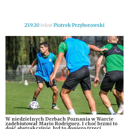
23.9.20
tekst
Piotrek Przyborowski
W niedzielnych Derbach Poznania w Warcie
zadebiutował Mario Rodriguez. I choć brzmi to
dość abstrakcyjnie, był to dopiero trzeci