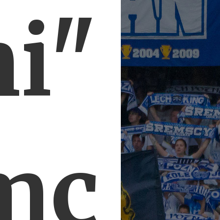
ni"
mc