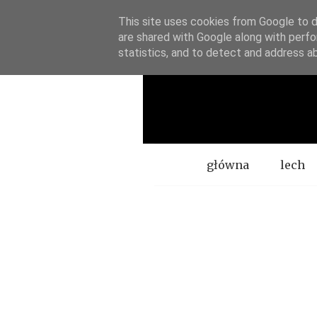
This site uses cookies from Google to de
are shared with Google along with perfo
statistics, and to detect and address a
Menu
główna
lech