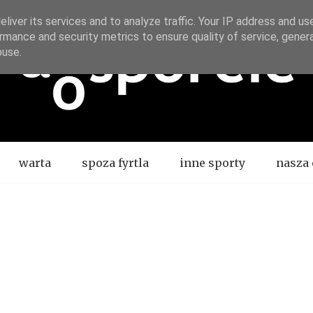
liver its services and to analyze traffic. Your IP address and us
rmance and security metrics to ensure quality of service, gene
buse.
warta
spoza fyrtla
inne sporty
nasza 