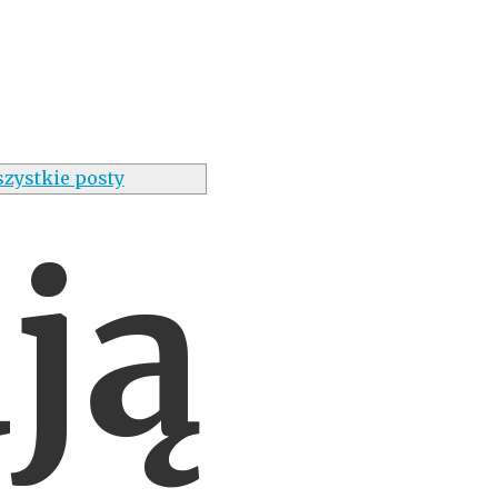
zystkie posty
ją