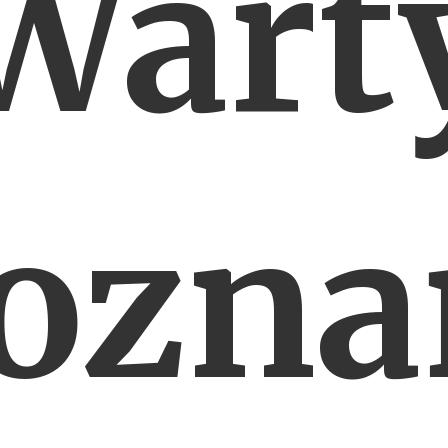
Wart
ozna