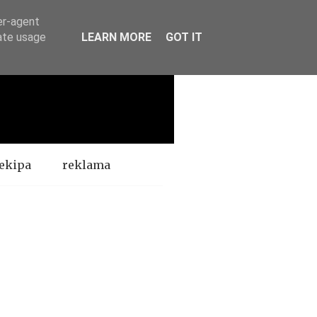
er-agent
rate usage
LEARN MORE
GOT IT
ekipa
reklama