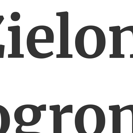
ielo
ogro