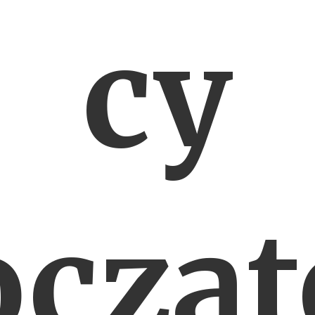
cy
ocząt