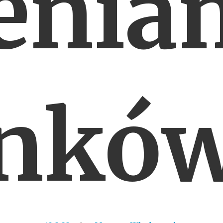
enia
nkó