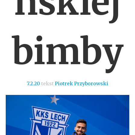
ńskiej
bimby
7.2.20
tekst
Piotrek Przyborowski