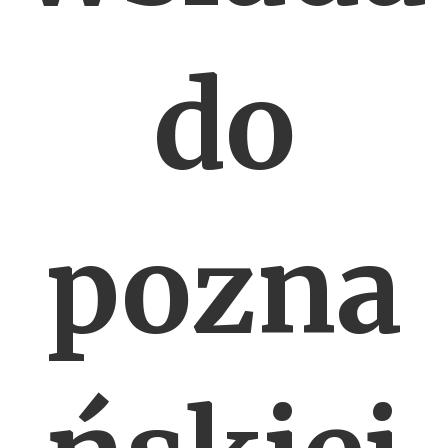
do
pozna