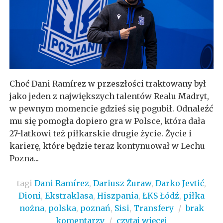
Choć Dani Ramírez w przeszłości traktowany był
jako jeden z największych talentów Realu Madryt,
w pewnym momencie gdzieś się pogubił. Odnaleźć
mu się pomogła dopiero gra w Polsce, która dała
27-latkowi też piłkarskie drugie życie. Życie i
karierę, które będzie teraz kontynuował w Lechu
Pozna...
tagi
Dani Ramírez
,
Dariusz Żuraw
,
Darko Jevtić
,
Dioni
,
Ekstraklasa
,
Hiszpania
,
ŁKS Łódź
,
piłka
nożna
,
polska
,
poznań
,
Sisi
,
Transfery
/
brak
komentarzy
/
czytaj więcej