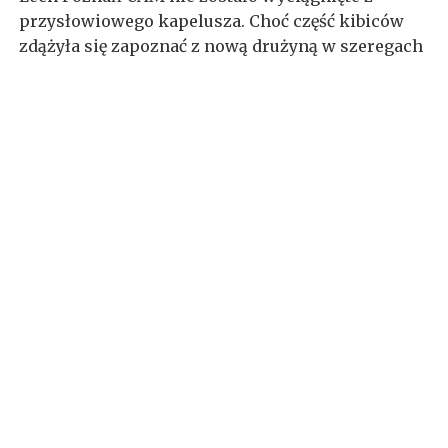
przysłowiowego kapelusza. Choć część kibiców
zdążyła się zapoznać z nową drużyną w szeregach
niebiesko-białych, być może wciąż są tacy,
utożsamiający ją z całkowicie nowym tworem - w
takim przypadku pominięte zostałyby zasługi
kilku osób oraz droga, która ukształtowała...
tagi
Alicja Zając
,
Lech Poznań
,
Lech Poznań
UAM
,
Łukasz Nowak
,
Maja Kuleczka
,
piłka
nożna
,
piłka nożna kobiet
,
polska
,
poznań
,
Radosław Jurga
/
brak komentarzy
/
czytaj
więcej