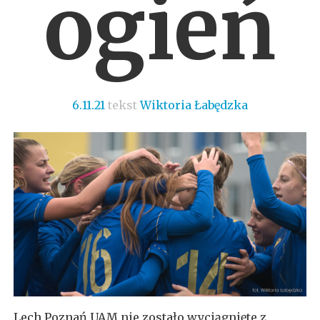
ogień
6.11.21
tekst
Wiktoria Łabędzka
Lech Poznań UAM nie zostało wyciągnięte z