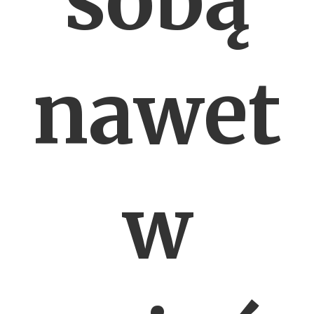
sobą
nawet
w