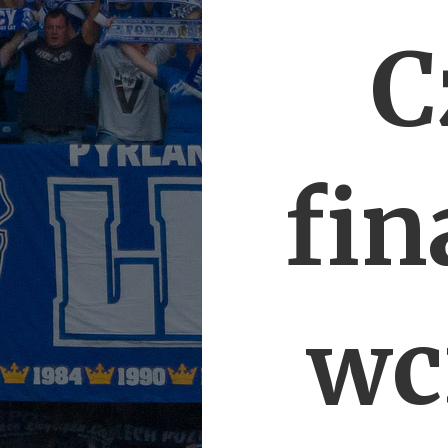
C
fin
wc