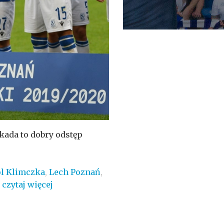
ekada to dobry odstęp
l Klimczka
,
Lech Poznań
,
czytaj więcej