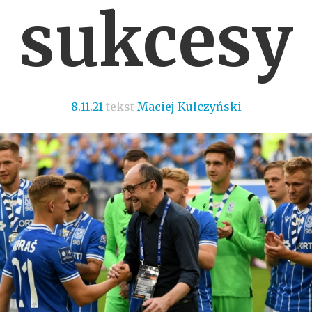
sukcesy
8.11.21
tekst
Maciej Kulczyński