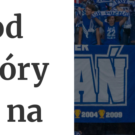
od
tóry
 na