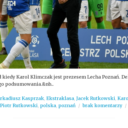
 od kiedy Karol Klimczak jest prezesem Lecha Poznań. D
go podsumowania.&nb...
rkadiusz Kasprzak
,
Ekstraklasa
,
Jacek Rutkowski
,
Karo
Piotr Rutkowski
,
polska
,
poznań
/
brak komentarzy
/