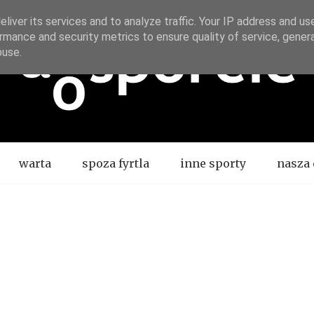
liver its services and to analyze traffic. Your IP address and us
rmance and security metrics to ensure quality of service, gene
buse.
warta
spoza fyrtla
inne sporty
nasza 