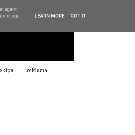
er-agent
rate usage
LEARN MORE
GOT IT
ekipa
reklama