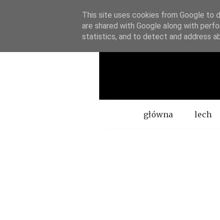
This site uses cookies from Google to de
are shared with Google along with perfo
statistics, and to detect and address a
Menu
główna
lech