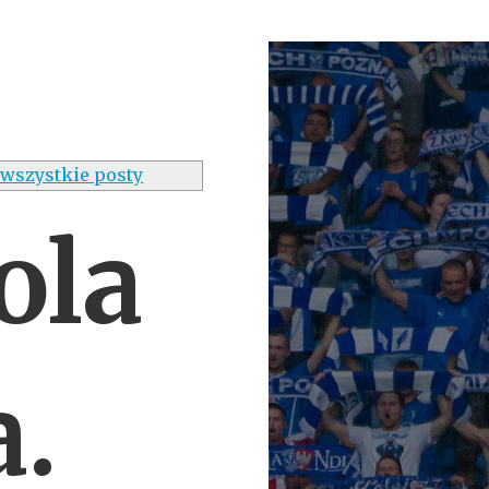
wszystkie posty
ola
.