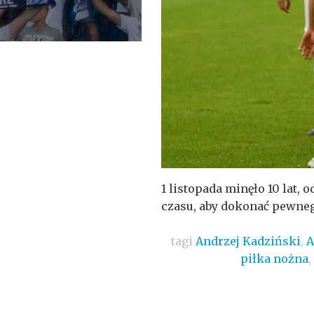
1 listopada minęło 10 lat,
czasu, aby dokonać pewne
tagi
Andrzej Kadziński
,
A
piłka nożna
,