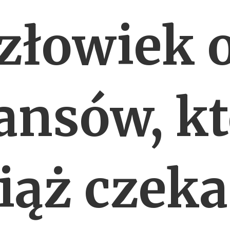
złowiek 
ansów, k
iąż czeka