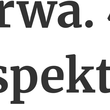
rwa.
spekt