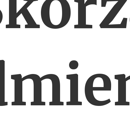
Skorż
dmien