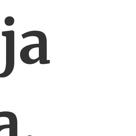
ja
a,