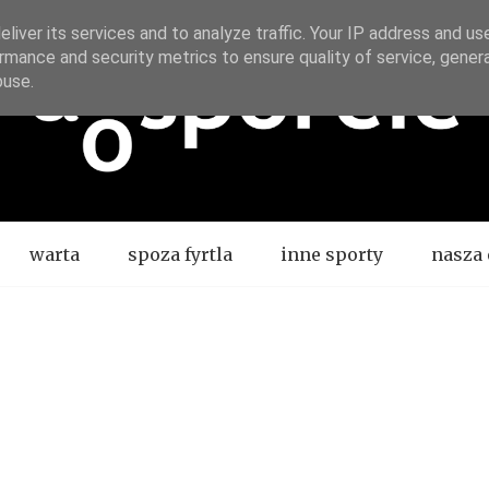
liver its services and to analyze traffic. Your IP address and us
rmance and security metrics to ensure quality of service, gene
buse.
warta
spoza fyrtla
inne sporty
nasza 