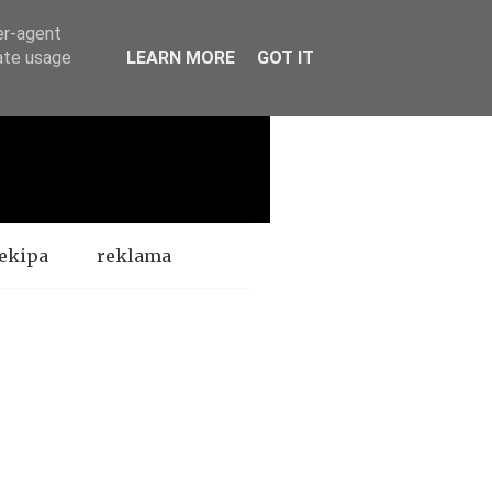
er-agent
rate usage
LEARN MORE
GOT IT
ekipa
reklama