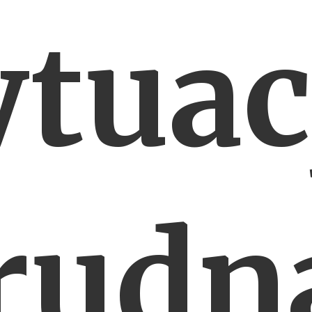
ytuac
rudn