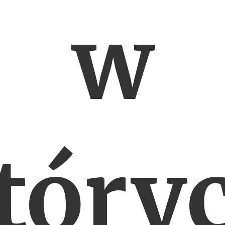
w
tóry