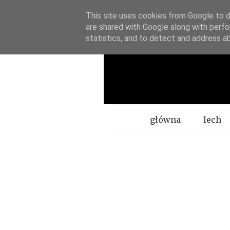
This site uses cookies from Google to de
are shared with Google along with perfo
statistics, and to detect and address a
Menu
główna
lech