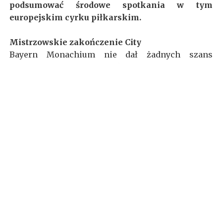
podsumować środowe spotkania w tym
europejskim cyrku piłkarskim.
Mistrzowskie zakończenie City
Bayern Monachium nie dał żadnych szans
Rosjanom i pewnie wygrał 3:0. Względnie szansa
na awans jeszcze była, z tym że Manchester City
musiałby zremisować z Romą, a CSKA pozostałoby
już tylko wygrać z Bayernem. Bawarczycy nie
prezentowali najlepszej piłki w pierwszej
połowie spotkania. Rzut karny wywalczył Ribéry,
który świetnie wykorzystał Thomas Müller.
Monachijczycy prowadzili do przerwy 1:0, ale
główne siły miały dopiero nadejść. W drugiej
połowie Pep Guardiola zdecydował się na
wprowadzenie jednej z głównych sił napędowych
- Arjena Robbena oraz wciąż wdrażającego się
Roberta Lewandowskiego. Od tej pory widać było