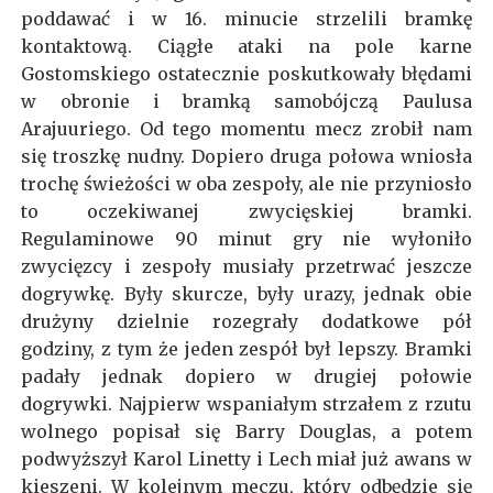
poddawać i w 16. minucie strzelili bramkę
kontaktową. Ciągłe ataki na pole karne
Gostomskiego ostatecznie poskutkowały błędami
w obronie i bramką samobójczą Paulusa
Arajuuriego. Od tego momentu mecz zrobił nam
się troszkę nudny. Dopiero druga połowa wniosła
trochę świeżości w oba zespoły, ale nie przyniosło
to oczekiwanej zwycięskiej bramki.
Regulaminowe 90 minut gry nie wyłoniło
zwycięzcy i zespoły musiały przetrwać jeszcze
dogrywkę. Były skurcze, były urazy, jednak obie
drużyny dzielnie rozegrały dodatkowe pół
godziny, z tym że jeden zespół był lepszy. Bramki
padały jednak dopiero w drugiej połowie
dogrywki. Najpierw wspaniałym strzałem z rzutu
wolnego popisał się Barry Douglas, a potem
podwyższył Karol Linetty i Lech miał już awans w
kieszeni. W kolejnym meczu, który odbędzie się