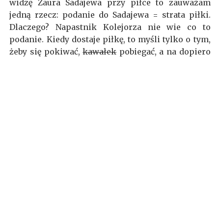
widzę Zaura Sadajewa przy piłce to zauważam
jedną rzecz: podanie do Sadajewa = strata piłki.
Dlaczego? Napastnik Kolejorza nie wie co to
podanie. Kiedy dostaje piłkę, to myśli tylko o tym,
żeby się pokiwać,
kawałek
pobiegać, a na dopiero
na trzecim miejscu o tym, aby oddać strzał.
Niestety w jego grze nie figuruje pojęcie podanie,
nad czym ubolewam, ponieważ oglądając jego
dzisiejszy występ mogę powiedzieć, że
niepotrzebnie został on w ogóle wprowadzony na
boisko. W kilku sytuacjach partnerzy byli na dużo
lepszych pozycjach niż Rosjanin, ale ten nie
kwapił się do podania. Myślę, że trener Skorża
powinien odbyć z nim poważną rozmowę, bo jedna
bramka w meczu z Jagiellonią wiosny nie czyni…
Lokomotywa może i zwolniła, ale na pewno się
nie zatrzymała. Zwycięstwo z Jagą daje awans, a