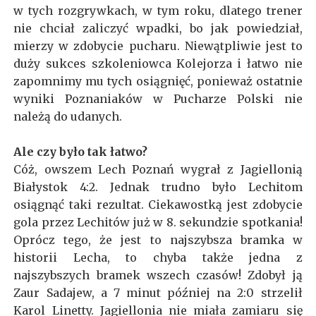
w tych rozgrywkach, w tym roku, dlatego trener
nie chciał zaliczyć wpadki, bo jak powiedział,
mierzy w zdobycie pucharu. Niewątpliwie jest to
duży sukces szkoleniowca Kolejorza i łatwo nie
zapomnimy mu tych osiągnięć, ponieważ ostatnie
wyniki Poznaniaków w Pucharze Polski nie
należą do udanych.
Ale czy było tak łatwo?
Cóż, owszem Lech Poznań wygrał z Jagiellonią
Białystok 4:2. Jednak trudno było Lechitom
osiągnąć taki rezultat. Ciekawostką jest zdobycie
gola przez Lechitów już w 8. sekundzie spotkania!
Oprócz tego, że jest to najszybsza bramka w
historii Lecha, to chyba także jedna z
najszybszych bramek wszech czasów! Zdobył ją
Zaur Sadajew, a 7 minut później na 2:0 strzelił
Karol Linetty. Jagiellonia nie miała zamiaru się