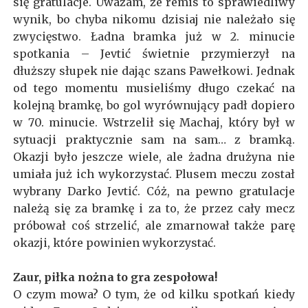
się gratulacje. Uważam, że remis to sprawiedliwy
wynik, bo chyba nikomu dzisiaj nie należało się
zwycięstwo. Ładna bramka już w 2. minucie
spotkania – Jevtić świetnie przymierzył na
dłuższy słupek nie dając szans Pawełkowi. Jednak
od tego momentu musieliśmy długo czekać na
kolejną bramkę, bo gol wyrównujący padł dopiero
w 70. minucie. Wstrzelił się Machaj, który był w
sytuacji praktycznie sam na sam… z bramką.
Okazji było jeszcze wiele, ale żadna drużyna nie
umiała już ich wykorzystać. Plusem meczu został
wybrany Darko Jevtić. Cóż, na pewno gratulacje
należą się za bramkę i za to, że przez cały mecz
próbował coś strzelić, ale zmarnował także parę
okazji, które powinien wykorzystać.
Zaur, piłka nożna to gra zespołowa!
O czym mowa? O tym, że od kilku spotkań kiedy