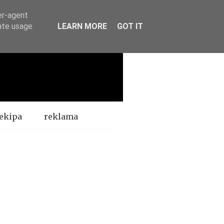
er-agent
rate usage
LEARN MORE
GOT IT
ekipa
reklama