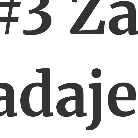
#3 Z
adaj