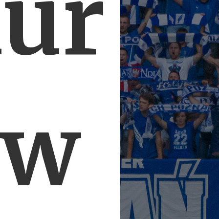
aur
ew