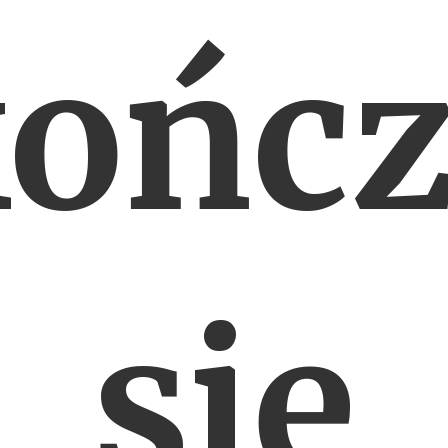
ońc
się