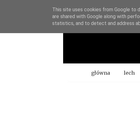
This site uses cookies from Google to de
are shared with Google along with perfo
statistics, and to detect and address a
Menu
główna
lech