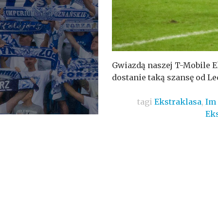
Gwiazdą naszej T-Mobile Ek
dostanie taką szansę od Le
tagi
Ekstraklasa
,
Im 
Ek