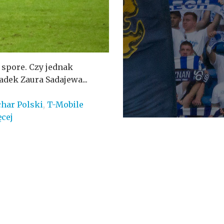
 spore. Czy jednak
adek Zaura Sadajewa...
har Polski
,
T-Mobile
ęcej