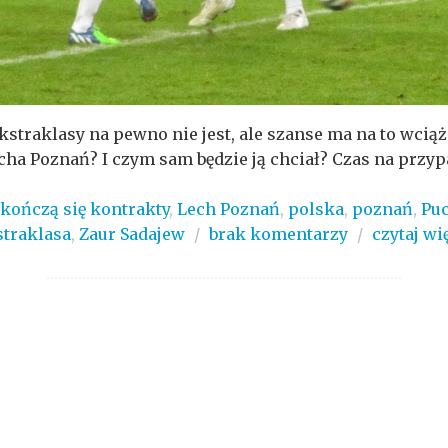
straklasy na pewno nie jest, ale szanse ma na to wciąż
cha Poznań? I czym sam będzie ją chciał? Czas na przyp
kończą się kontrakty
,
Lech Poznań
,
polska
,
poznań
,
Puc
straklasa
,
Zaur Sadajew
/
brak komentarzy
/
czytaj wi