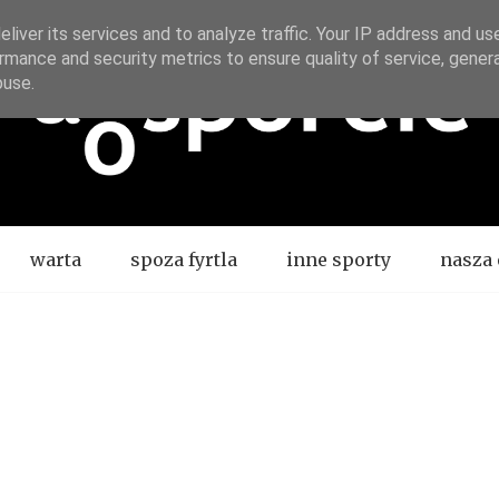
liver its services and to analyze traffic. Your IP address and us
rmance and security metrics to ensure quality of service, gene
buse.
warta
spoza fyrtla
inne sporty
nasza 