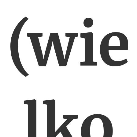
(wie
lko