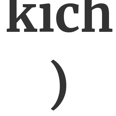
kich
)