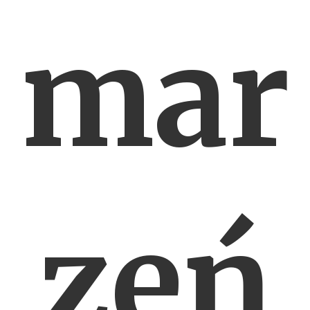
mar
zeń