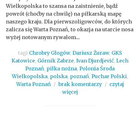
Wielkopolska to szansa na zaistnienie, bądź
powrót (choćby na chwilę) na piłkarską mapę
naszego kraju. Dla pierwszoligowców, do których
zalicza się Warta Poznań, to okazja na utarcie nosa
wyżej notowanym rywalom....
tagi
Chrobry Głogów
,
Dariusz Żuraw
,
GKS
Katowice
,
Górnik Zabrze
,
Ivan Djurdjević
,
Lech
Poznań
,
piłka nożna
,
Polonia Środa
Wielkopolska
,
polska
,
poznań
,
Puchar Polski
,
Warta Poznań
/
brak komentarzy
/
czytaj
więcej