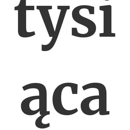
tysi
ąca