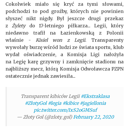
Cokolwiek miało się kryć za tymi słowami,
podchodzi to pod groźby, których nie powinien
słyszeć nikt nigdy. Był jeszcze drugi przekaz
z
Żylety
do 17-letniego piłkarza... Legii, który
niedawno trafił na Łazienkowską z Polonii
właśnie -
Kisiel won z Legii
. Transparenty
wywołały burzę wśród ludzi ze świata sportu, klub
wydał oświadczenie, a Komisja Ligi nałożyła
na
Legię karę grzywny i zamknięcie stadionu na
najbliższy mecz, którą Komisja Odwoławcza PZPN
ostatecznie jednak zawiesiła...
Transparent kibiców Legii
#Ekstraklasa
#ZłotyGol
#legia
#kibice
#jagiellonia
pic.twitter.com/IxS2oGMSuf
— Złoty Gol (@zloty_gol)
February 22, 2020