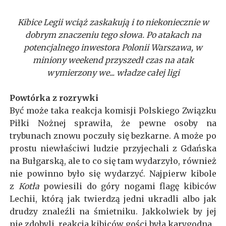
Kibice Legii wciąż zaskakują i to niekoniecznie w
dobrym znaczeniu tego słowa. Po atakach na
potencjalnego inwestora Polonii Warszawa, w
miniony weekend przyszedł czas na atak
wymierzony we... władze całej ligi
Powtórka z rozrywki
Być może taka reakcja komisji Polskiego Związku
Piłki Nożnej sprawiła, że pewne osoby na
trybunach znowu poczuły się bezkarne. A może po
prostu niewłaściwi ludzie przyjechali z Gdańska
na Bułgarską, ale to co się tam wydarzyło, również
nie powinno było się wydarzyć. Najpierw kibole
z
Kotła
powiesili do góry nogami flagę kibiców
Lechii, którą jak twierdzą jedni ukradli albo jak
drudzy znaleźli na śmietniku. Jakkolwiek by jej
nie zdobyli, reakcja kibiców gości była karygodna.