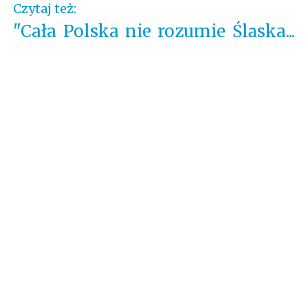
Czytaj też:
"Cała Polska nie rozumie Śląska...
a przynajmniej wojewody "
tagi
Bayern Monachium
,
Bundesliga
,
Hoffenheim
,
kibice
,
Komisja Ligi
,
Lech Poznań
,
Lechia Gdańsk
,
Legia Warszawa
,
Niemcy
,
piłka
nożna
,
Polonia Warszawa
,
polska
,
poznań
,
PZPN
/
brak komentarzy
Nowszy post
Strona główna
Starszy post