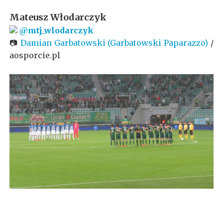
Mateusz Włodarczyk
@mtj_wlodarczyk
📷
Damian Garbatowski (Garbatowski Paparazzo)
/
aosporcie.pl