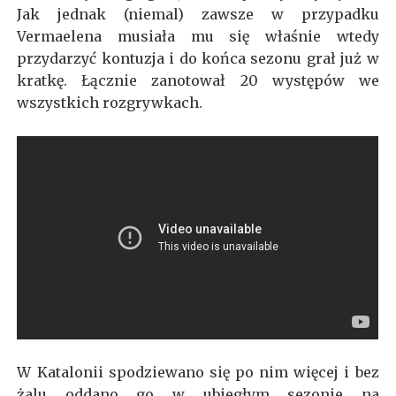
Jak jednak (niemal) zawsze w przypadku
Vermaelena musiała mu się właśnie wtedy
przydarzyć kontuzja i do końca sezonu grał już w
kratkę. Łącznie zanotował 20 występów we
wszystkich rozgrywkach.
W Katalonii spodziewano się po nim więcej i bez
żalu oddano go w ubiegłym sezonie na