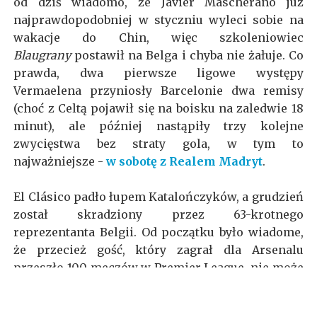
od dziś wiadomo, że Javier Mascherano już
najprawdopodobniej w styczniu wyleci sobie na
wakacje do Chin, więc szkoleniowiec
Blaugrany
postawił na Belga i chyba nie żałuje. Co
prawda, dwa pierwsze ligowe występy
Vermaelena przyniosły Barcelonie dwa remisy
(choć z Celtą pojawił się na boisku na zaledwie 18
minut), ale później nastąpiły trzy kolejne
zwycięstwa bez straty gola, w tym to
najważniejsze -
w sobotę z Realem Madryt
.
El Clásico padło łupem Katalończyków, a grudzień
został skradziony przez 63-krotnego
reprezentanta Belgii. Od początku było wiadome,
że przecież gość, który zagrał dla Arsenalu
przeszło 100 meczów w Premier League, nie może
być jakimś ogórasem. Jeśli więc problemy
zdrowotne będą omijały z dala rosłego defensora,