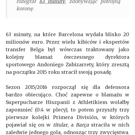
rozegrał
63 minuty
, zdobywając potrójną
koronę.
63 minuty, na które Barcelona wydała blisko 20
milionów euro. Przez wielu kibiców i ekspertów
transfer Belga był wówczas traktowany jako
kolejny blamaż ówczesnego dyrektora
sportowego Andoniego Zubizarrety, który zresztą
na początku 2015 roku stracił swoją posadę.
Sezon 2015/2016 rozpoczął się dla defensora
bardzo obiecująco. Choć zapewne o blamażu w
Superpucharze Hiszpanii z Athletikiem wolałby
zapomnieć (0:4 w plecy), to potem przyszły trzy
pierwsze kolejki Primera División, w których
pojawiał się on w
titular
, a
Barça
straciła w nich
zaledwie jednego gola, odnosząc trzy zwycięstwa.