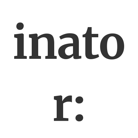
inato
r: