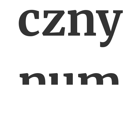
czny
num