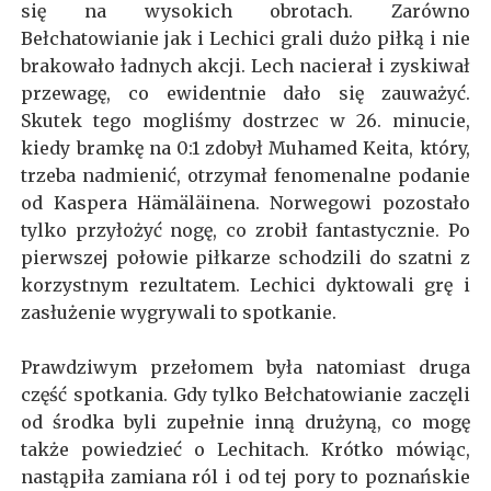
się na wysokich obrotach. Zarówno
Bełchatowianie jak i Lechici grali dużo piłką i nie
brakowało ładnych akcji. Lech nacierał i zyskiwał
przewagę, co ewidentnie dało się zauważyć.
Skutek tego mogliśmy dostrzec w 26. minucie,
kiedy bramkę na 0:1 zdobył Muhamed Keita, który,
trzeba nadmienić, otrzymał fenomenalne podanie
od Kaspera Hämäläinena. Norwegowi pozostało
tylko przyłożyć nogę, co zrobił fantastycznie. Po
pierwszej połowie piłkarze schodzili do szatni z
korzystnym rezultatem. Lechici dyktowali grę i
zasłużenie wygrywali to spotkanie.
Prawdziwym przełomem była natomiast druga
część spotkania. Gdy tylko Bełchatowianie zaczęli
od środka byli zupełnie inną drużyną, co mogę
także powiedzieć o Lechitach. Krótko mówiąc,
nastąpiła zamiana ról i od tej pory to poznańskie