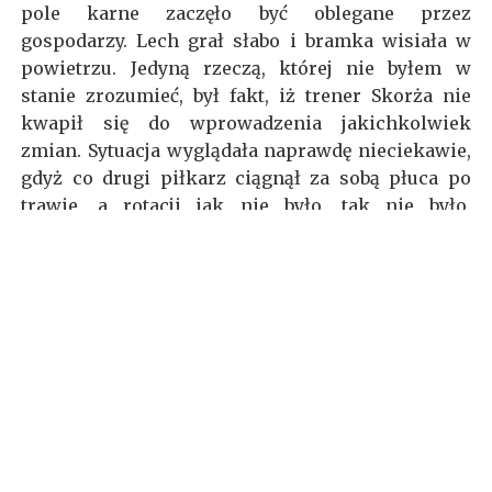
pole karne zaczęło być oblegane przez
gospodarzy. Lech grał słabo i bramka wisiała w
powietrzu. Jedyną rzeczą, której nie byłem w
stanie zrozumieć, był fakt, iż trener Skorża nie
kwapił się do wprowadzenia jakichkolwiek
zmian. Sytuacja wyglądała naprawdę nieciekawie,
gdyż co drugi piłkarz ciągnął za sobą płuca po
trawie, a rotacji jak nie było, tak nie było.
Ostatecznie, w 71. minucie meczu Łukasz Wroński
dał lekcję poznańskiej defensywie i wynik
ponownie został otwarty (tym momencie
szykowałem sobie już, co napiszę).
Na szczęście, Poznaniacy nie poddali się i wzięli
się za atak. Zaledwie 3 minuty po stracie bramki
na korzyść gospodarzy bramkę dla Kolejorza
zdobył głową Paulus Arajuuri. Fin otrzymał
idealną wrzutkę od Barry’ego Douglasa, którego