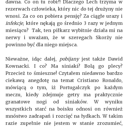
dawna. Co on tu robi?! Dlaczego Lech trzyma w
rezerwach człowieka, który nic do tej drużyny nie
wnosi. Za co on pobiera pensję? Za ciągłe urazy i
infekcje
, które nękają go średnio 3 razy w jednym
miesiącu? Tak, ten piłkarz wybitnie działa mi na
nerwy i uważam, że w szeregach Skorży nie
powinno być dla niego miejsca.
Nieważne, idąc dalej,
pobijany
jest także Dawid
Kownacki. I co? Ma siniaki? Bolą go plecy?
Przecież to śmieszne! Czytałem niedawno bardzo
ciekawą anegdotę na temat Cristiano Ronaldo,
mówiącą o tym, iż Portugalczyk po każdym
meczu, kiedy zdejmuje getry ma praktycznie
granatowe nogi od siniaków. W wyniku
wszystkich starć na boisku odnosi on również
mnóstwo zadrapań i rozcięć na łydkach. W takim
razie zupełnie nie jestem w stanie zrozumieć,