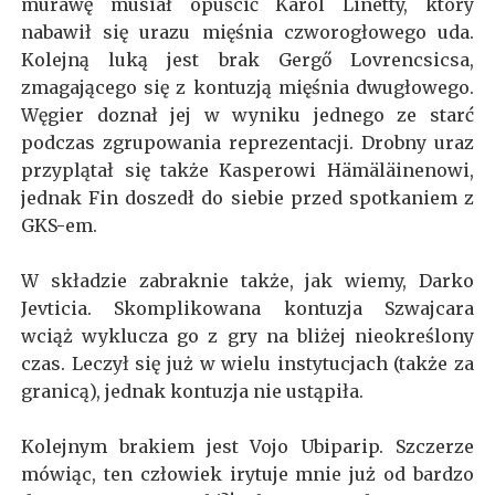
murawę musiał opuścić Karol Linetty, który
nabawił się urazu mięśnia czworogłowego uda.
Kolejną luką jest brak Gergő Lovrencsicsa,
zmagającego się z kontuzją mięśnia dwugłowego.
Węgier doznał jej w wyniku jednego ze starć
podczas zgrupowania reprezentacji. Drobny uraz
przyplątał się także Kasperowi Hämäläinenowi,
jednak Fin doszedł do siebie przed spotkaniem z
GKS-em.
W składzie zabraknie także, jak wiemy, Darko
Jevticia. Skomplikowana kontuzja Szwajcara
wciąż wyklucza go z gry na bliżej nieokreślony
czas. Leczył się już w wielu instytucjach (także za
granicą), jednak kontuzja nie ustąpiła.
Kolejnym brakiem jest Vojo Ubiparip. Szczerze
mówiąc, ten człowiek irytuje mnie już od bardzo