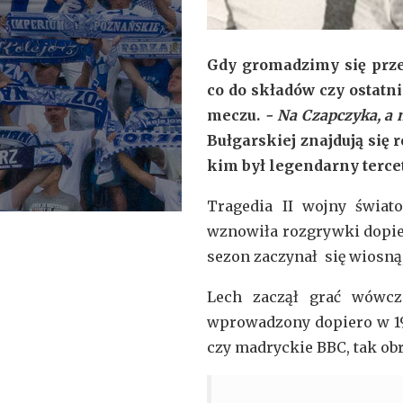
Gdy gromadzimy się prze
co do składów czy ostatni
meczu.
- Na Czapczyka, a 
Bułgarskiej znajdują się 
kim był legendarny tercet
Tragedia II wojny świat
wznowiła rozgrywki dopier
sezon zaczynał się wiosną,
Lech zaczął grać wówcz
wprowadzony dopiero w 196
czy madryckie BBC, tak ob