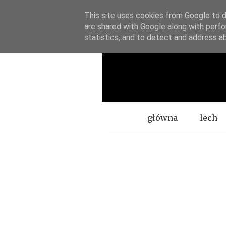
This site uses cookies from Google to de
are shared with Google along with perfo
statistics, and to detect and address a
Menu
główna
lech