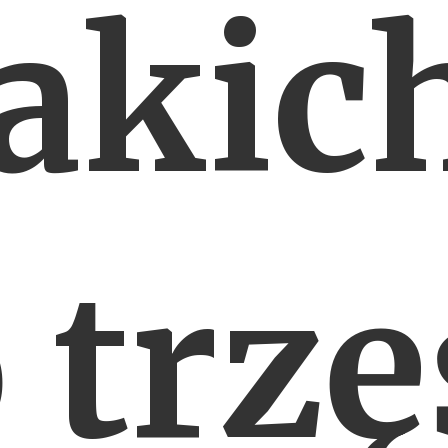
akic
 trzę