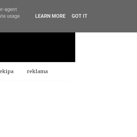
er-agent
rate usage
LEARN MORE
GOT IT
ekipa
reklama