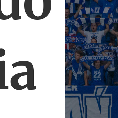
do
ia