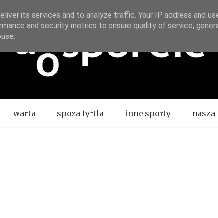
liver its services and to analyze traffic. Your IP address and us
rmance and security metrics to ensure quality of service, gene
buse.
warta
spoza fyrtla
inne sporty
nasza 