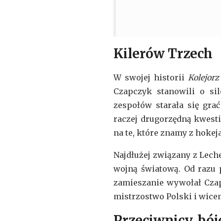
Kilerów Trzech
W swojej historii
Kolejorz
Czapczyk stanowili o si
zespołów starała się gra
raczej drugorzędną kwestię
na te, które znamy z hokej
Najdłużej związany z Lech
wojną światową. Od razu p
zamieszanie wywołał Cza
mistrzostwo Polski i wicem
Przeciwnicy, bójc