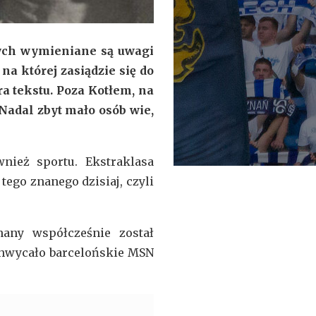
mych wymieniane są uwagi
na której zasiądzie się do
a tekstu. Poza Kotłem, na
 Nadal zbyt mało osób wie,
nież sportu. Ekstraklasa
ego znanego dzisiaj, czyli
any współcześnie został
achwycało barcelońskie MSN