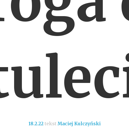
roga 
tulec
18.2.22
tekst
Maciej Kulczyński