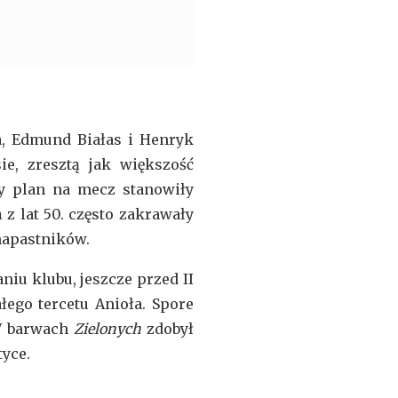
, Edmund Białas i Henryk
e, zresztą jak większość
zy plan na mecz stanowiły
 z lat 50. często zakrawały
 napastników.
iu klubu, jeszcze przed II
łego tercetu Anioła. Spore
 W barwach
Zielonych
zdobył
tyce.