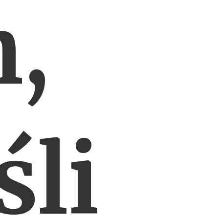
h,
śli