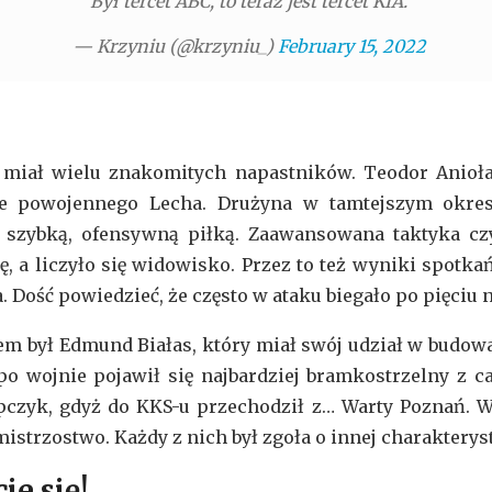
Był tercet ABC, to teraz jest tercet KIA.
— Krzyniu (@krzyniu_)
February 15, 2022
miał wielu znakomitych napastników. Teodor Anioła
le powojennego Lecha. Drużyna w tamtejszym okresi
ć szybką, ofensywną piłką. Zaawansowana taktyka c
, a liczyło się widowisko. Przez to też wyniki spotkań
a. Dość powiedzieć, że często w ataku biegało po pięciu
em był Edmund Białas, który miał swój udział w budowan
o wojnie pojawił się najbardziej bramkostrzelny z ca
pczyk, gdyż do KKS-u przechodził z… Warty Poznań.
istrzostwo. Każdy z nich był zgoła o innej charakterys
ie się!