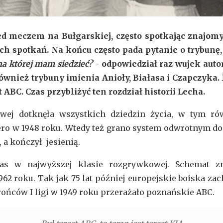
d meczem na Bułgarskiej, często spotkając znajo
ch spotkań. Na końcu często pada pytanie o trybunę, 
na której mam siedzieć?
- odpowiedział raz wujek autor
również trybuny imienia Anioły, Białasa i Czapczyka.
 ABC. Czas przybliżyć ten rozdział historii Lecha.
owej dotknęła wszystkich dziedzin życia, w tym rów
o w 1948 roku. Wtedy też grano system odwrotnym do t
 a kończył jesienią.
as w najwyższej klasie rozgrywkowej. Schemat zn
2 roku. Tak jak 75 lat później europejskie boiska z
rońców I ligi w 1949 roku przerażało poznańskie ABC.