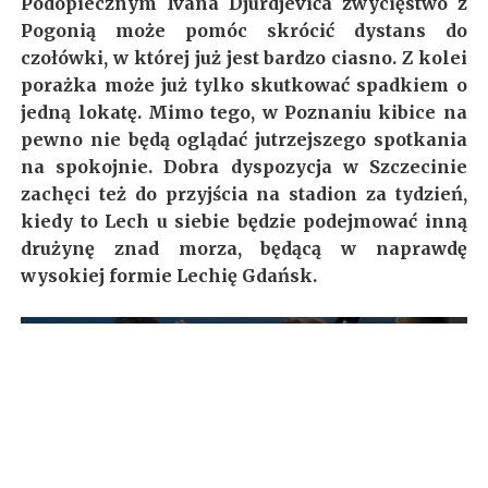
Podopiecznym Ivana Djurdjevića zwycięstwo z
Pogonią może pomóc skrócić dystans do
czołówki, w której już jest bardzo ciasno. Z kolei
porażka może już tylko skutkować spadkiem o
jedną lokatę. Mimo tego, w Poznaniu kibice na
pewno nie będą oglądać jutrzejszego spotkania
na spokojnie. Dobra dyspozycja w Szczecinie
zachęci też do przyjścia na stadion za tydzień,
kiedy to Lech u siebie będzie podejmować inną
drużynę znad morza, będącą w naprawdę
wysokiej formie Lechię Gdańsk.
Mateusz Włodarczyk
@mtj_wlodarczyk