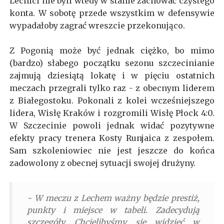
Lechici nie byli wtedy w stanie zachować czystego
konta. W sobotę przede wszystkim w defensywie
wypadałoby zagrać wreszcie przekonująco.
Z Pogonią może być jednak ciężko, bo mimo
(bardzo) słabego początku sezonu szczecinianie
zajmują dziesiątą lokatę i w pięciu ostatnich
meczach przegrali tylko raz - z obecnym liderem
z Białegostoku. Pokonali z kolei wcześniejszego
lidera, Wisłę Kraków i rozgromili Wisłę Płock 4:0.
W Szczecinie powoli jednak widać pozytywne
efekty pracy trenera Kosty Runjaica z zespołem.
Sam szkoleniowiec nie jest jeszcze do końca
zadowolony z obecnej sytuacji swojej drużyny.
- W meczu z Lechem ważny będzie prestiż,
punkty i miejsce w tabeli. Zadecydują
szczegóły. Chcielibyśmy się widzieć w