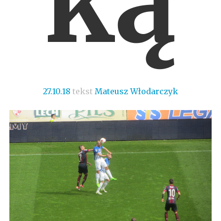
ką
27.10.18
tekst
Mateusz Włodarczyk