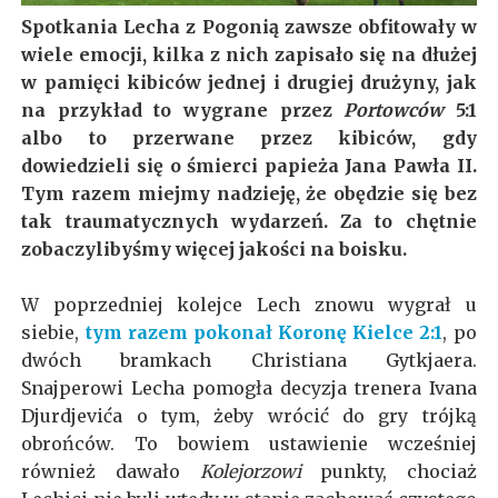
Spotkania Lecha z Pogonią zawsze obfitowały w
wiele emocji, kilka z nich zapisało się na dłużej
w pamięci kibiców jednej i drugiej drużyny, jak
na przykład to wygrane przez
Portowców
5:1
albo to przerwane przez kibiców, gdy
dowiedzieli się o śmierci papieża Jana Pawła II.
Tym razem miejmy nadzieję, że obędzie się bez
tak traumatycznych wydarzeń. Za to chętnie
zobaczylibyśmy więcej jakości na boisku.
W poprzedniej kolejce Lech znowu wygrał u
siebie,
tym razem pokonał Koronę Kielce 2:1
, po
dwóch bramkach Christiana Gytkjaera.
Snajperowi Lecha pomogła decyzja trenera Ivana
Djurdjevića o tym, żeby wrócić do gry trójką
obrońców. To bowiem ustawienie wcześniej
również dawało
Kolejorzowi
punkty, chociaż