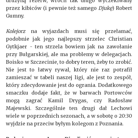
drużyną rezerw, wrócił tak długo wyczekiwany
przez kibiców (i pewnie też samego
Djukę
) Robert
Gumny.
Kolejorz
na wyjazdach musi się przełamać,
podobnie jak jego najlepszy strzelec Christian
Gytkjaer - ten strzela bowiem jak na zawołanie
przy Bułgarskiej, ale ma problemy w delegacjach.
Boisko w Szczecinie, to dobry teren, żeby to zrobić.
Nie jest to łatwy rywal, który nie raz potrafił
zamieszać w tabeli naszej ligi, ale jest to zespół,
który zdecydowanie jest do ogrania. Dodatkowego
smaczku dodaje fakt, że w barwach Portowców
mogą zagrać Kamil Drygas, czy Radosław
Majewski. Szczególnie ten drugi dał Lechowi
wiele w poprzednich sezonach, a w sobotę o 20:30
wyjdzie na przeciw byłym kolegom z Poznania.