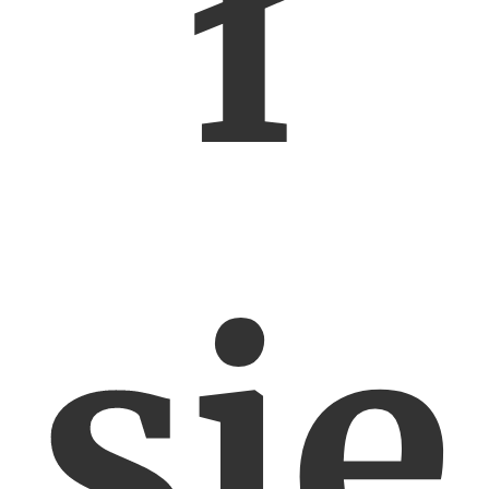
ł
się