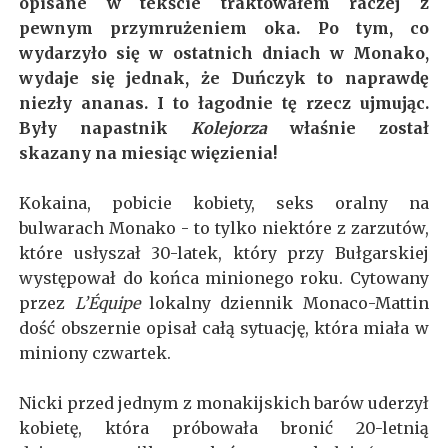
opisane w tekście traktowałem raczej z
pewnym przymrużeniem oka. Po tym, co
wydarzyło się w ostatnich dniach w Monako,
wydaje się jednak, że Duńczyk to naprawdę
niezły ananas. I to łagodnie tę rzecz ujmując.
Były napastnik
Kolejorza
właśnie został
skazany na miesiąc więzienia!
Kokaina, pobicie kobiety, seks oralny na
bulwarach Monako - to tylko niektóre z zarzutów,
które usłyszał 30-latek, który przy Bułgarskiej
występował do końca minionego roku. Cytowany
przez
L’Équipe
lokalny dziennik Monaco-Mattin
dość obszernie opisał całą sytuację, która miała w
miniony czwartek.
Nicki przed jednym z monakijskich barów uderzył
kobietę, która próbowała bronić 20-letnią