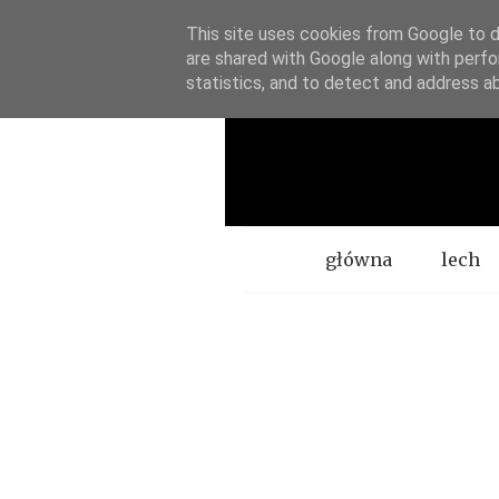
This site uses cookies from Google to de
are shared with Google along with perfo
statistics, and to detect and address a
Menu
główna
lech