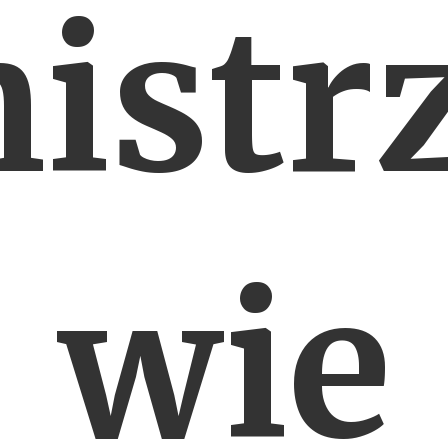
istr
wie