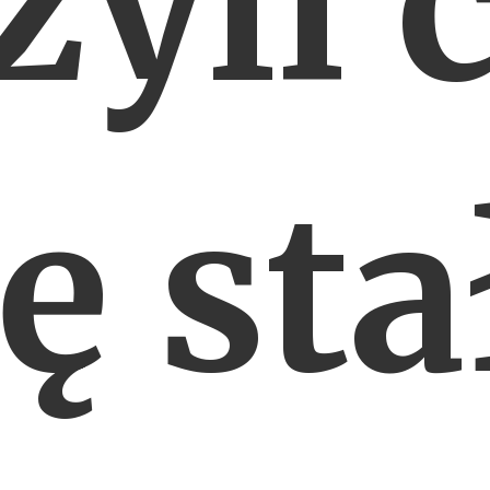
zyli 
ię sta