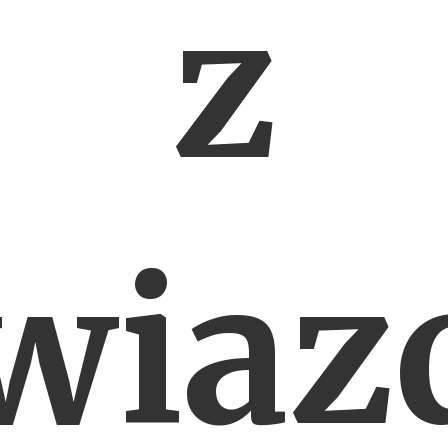
z
wiaz