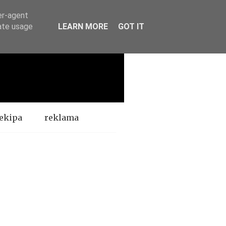
er-agent
rate usage
LEARN MORE
GOT IT
ekipa
reklama