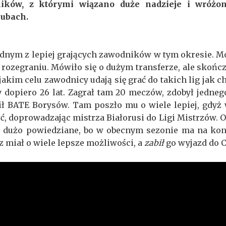
ików, z którymi wiązano duże nadzieje i wróżon
lubach.
ednym z lepiej grających zawodników w tym okresie. Mo
w rozegraniu. Mówiło się o dużym transferze, ale skońc
 jakim celu zawodnicy udają się grać do takich lig jak c
y dopiero 26 lat. Zagrał tam 20 meczów, zdobył jednego
ił BATE Borysów. Tam poszło mu o wiele lepiej, gdyż
ć, doprowadzając mistrza Białorusi do Ligi Mistrzów. O
za dużo powiedziane, bo w obecnym sezonie ma na kon
rz miał o wiele lepsze możliwości, a
zabił
go wyjazd do C