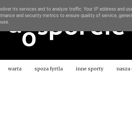
liver its services and to analyze traffic. Your IP address and us
rmance and security metrics to ensure quality of service, gene
buse.
warta
spoza fyrtla
inne sporty
nasza 