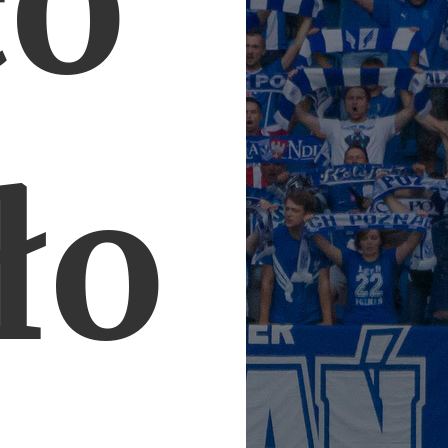
co
ło