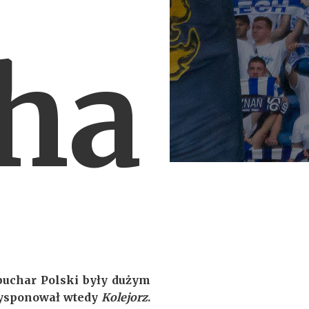
ha
puchar Polski były dużym
 dysponował wtedy
Kolejorz
.