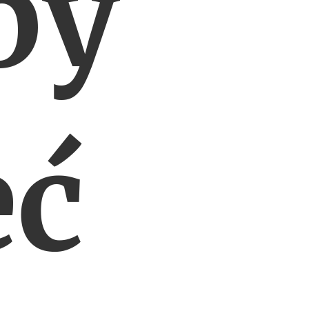
by
eć