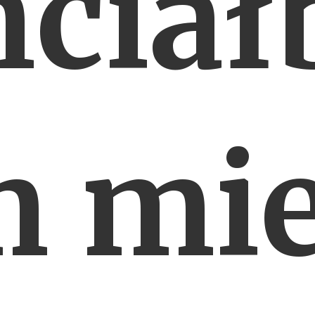
hciał
 mi