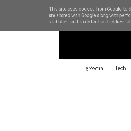
This site uses cookies from Google to de
are shared with Google along with perfo
statistics, and to detect and address a
Menu
główna
lech