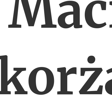
 Mac
korż