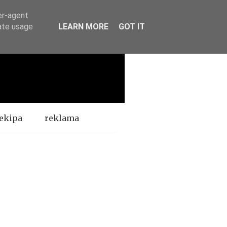
er-agent
rate usage
LEARN MORE
GOT IT
ekipa
reklama