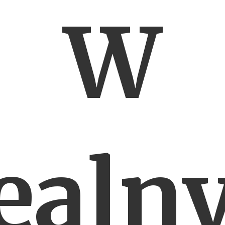
W
dealn