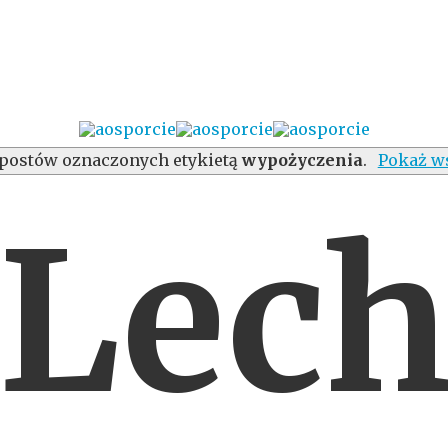
postów oznaczonych etykietą
wypożyczenia
.
Pokaż ws
Lec