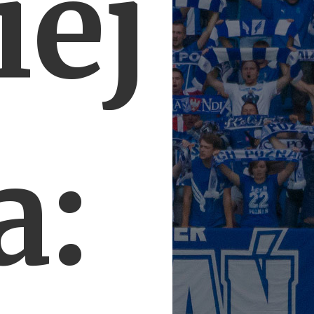
iej
a: