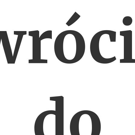
wróci
do