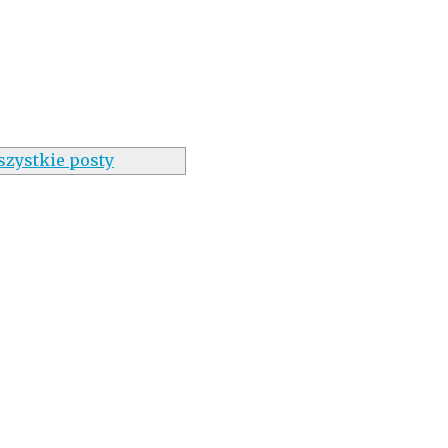
zystkie posty
h