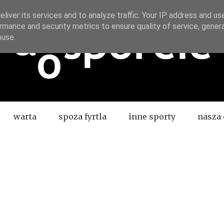
liver its services and to analyze traffic. Your IP address and us
rmance and security metrics to ensure quality of service, gene
buse.
warta
spoza fyrtla
inne sporty
nasza 