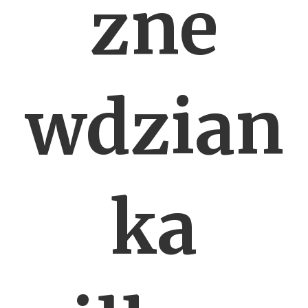
zne
wdzian
ka