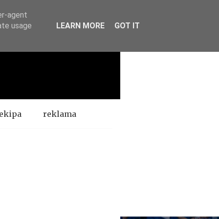
er-agent
rate usage
LEARN MORE
GOT IT
ekipa
reklama