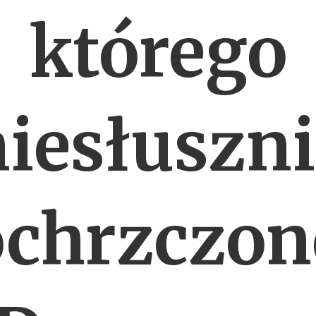
którego
iesłuszn
ochrzczon