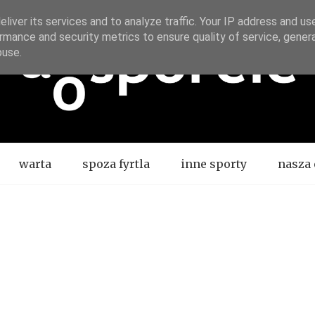
liver its services and to analyze traffic. Your IP address and us
rmance and security metrics to ensure quality of service, gene
buse.
warta
spoza fyrtla
inne sporty
nasza 