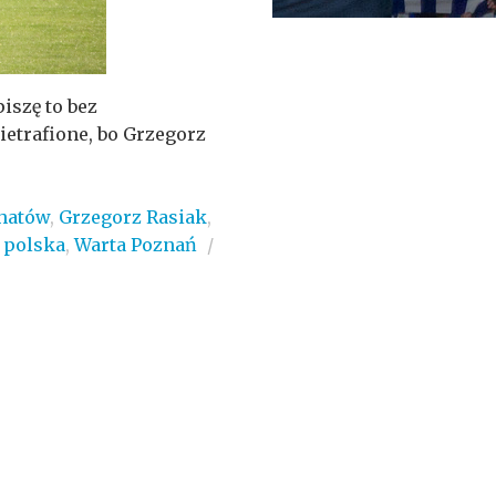
iszę to bez
etrafione, bo Grzegorz
hatów
,
Grzegorz Rasiak
,
,
polska
,
Warta Poznań
/