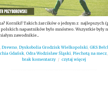
ka? Korniki! Takich żarcików o jednym z najlepszych (p
polskich napastników było mnóstwo. Wszystkie były ni
iałym zawodnikie...
,
Drewno
,
Dyskobolia Grodzisk Wielkopolski
,
GKS Bełc
chia Gdańsk
,
Odra Wodzisław Śląski
,
Piechotą na mecz
brak komentarzy
/
czytaj więcej