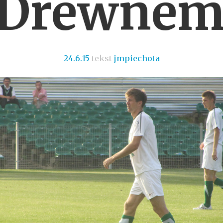
Drewnem
24.6.15
tekst
jmpiechota