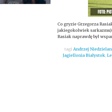
Co gryzie Grzegorza Rasia
jakiegokolwiek sarkazmu) 
Rasiak naprawdę był wspan
tagi
Andrzej Niedzielan
Jagiellonia Białystok
,
Le