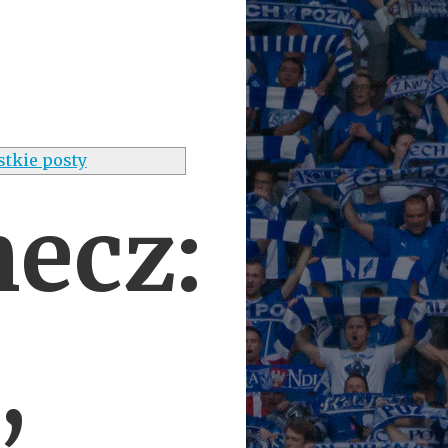
tkie posty
mecz:
,