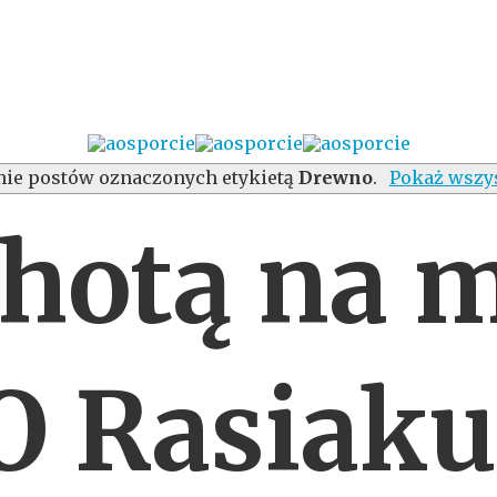
ie postów oznaczonych etykietą
Drewno
.
Pokaż wszys
hotą na 
O Rasiaku