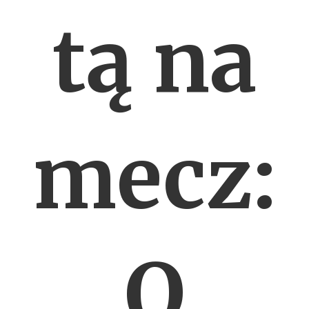
tą na
mecz:
O