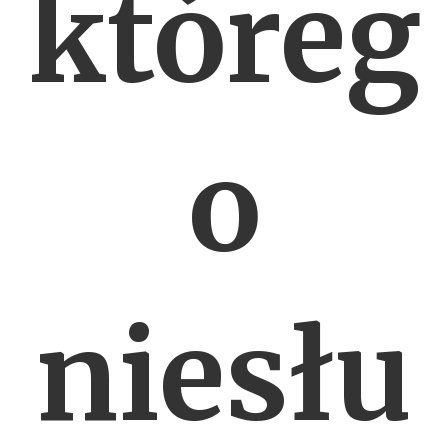
któreg
o
niesłu