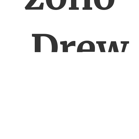
„Drew
nem”.
24.6.15
tekst
jmpiechota