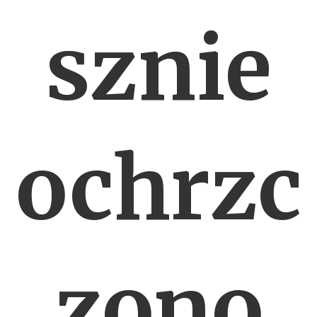
sznie
ochrzc
zono