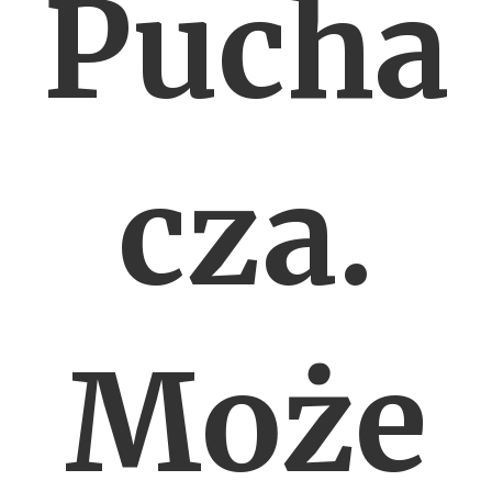
Pucha
cza.
Może