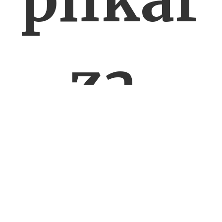
za,
który