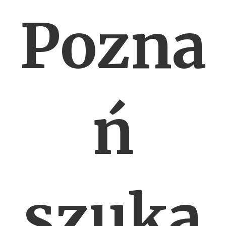
Pozna
ń
szuka