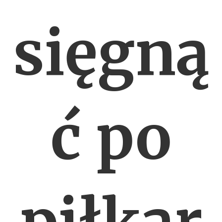
sięgną
ć po
piłkar