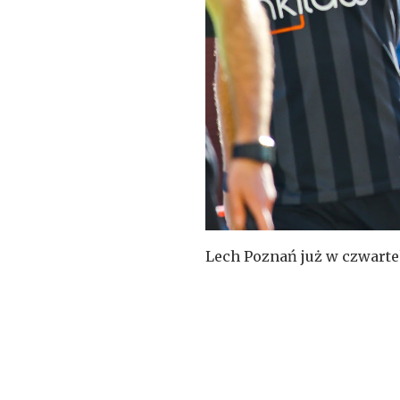
Lech Poznań już w czwarte
Kolejorz w pierwszej rundz
niż wygrana poznaniaków b
tagi
Bałtycki Futbol
,
Kr
polska
,
poznań
,
Raf