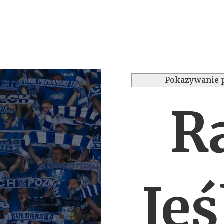
Pokazywanie 
R
Jeś