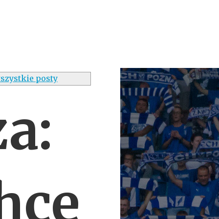
szystkie posty
a:
chce