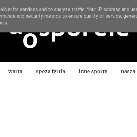
liver its services and to analyze traffic. Your IP address and us
rmance and security metrics to ensure quality of service, gene
buse.
warta
spoza fyrtla
inne sporty
nasza 