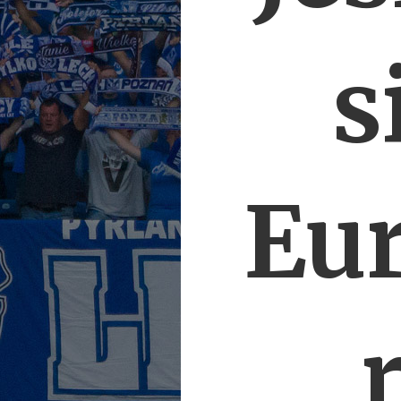
s
Eur