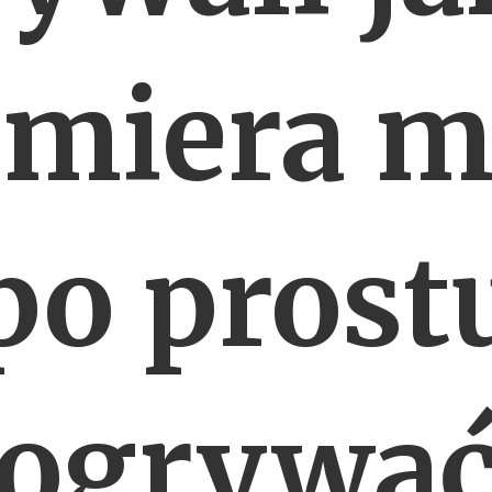
lmiera m
po prost
ogrywa