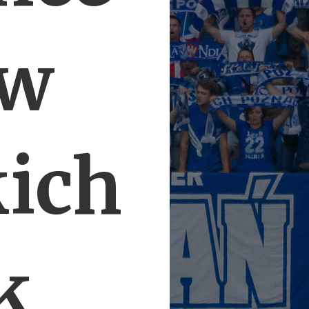
 w
kich
k