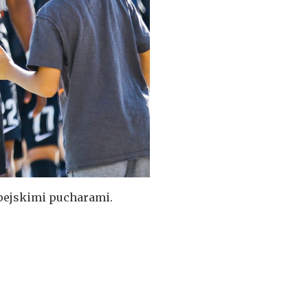
opejskimi pucharami.
erą. - Każdy inny wynik
yciel i redaktor...
Musolitin
,
piłka nożna
,
a FC
,
wywiad
/
brak