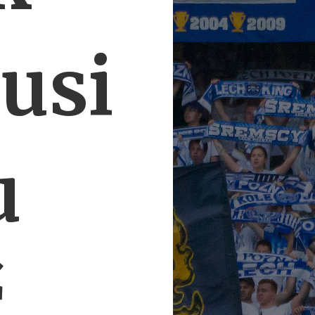
usi
u
ć