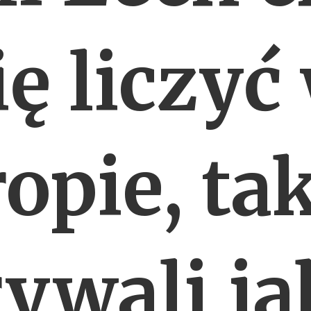
ię liczyć
opie, ta
rywali ja