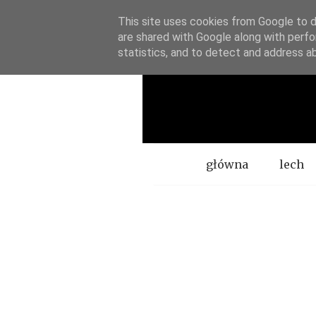
This site uses cookies from Google to de
are shared with Google along with perfo
statistics, and to detect and address a
Menu
główna
lech