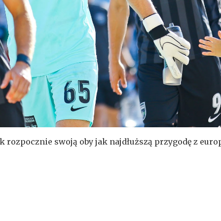
k rozpocznie swoją oby jak najdłuższą przygodę z eur
ie eliminacji Ligi Europy zmierzy się z łotewską Valmi
ędzie ogromną niespodzianką - uważa Rafał Kobza, założ
iss Karklins
,
Lech Poznań
,
Liga Europy
,
Łotwa
,
Mykoła 
ał Kobza
,
Tamaz Pertia
,
Toluwalase Arokodare
,
Valmier
komentarzy
/
czytaj więcej