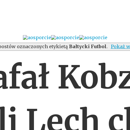
postów oznaczonych etykietą
Bałtycki Futbol
.
Pokaż w
afał Kobz
li Lech 