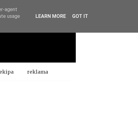
er-agent
rate usage
LEARN MORE
GOT IT
ekipa
reklama