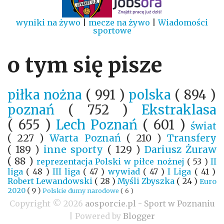
wyniki na żywo
|
mecze na żywo
|
Wiadomości
sportowe
o tym się pisze
piłka nożna
( 991 )
polska
( 894 )
poznań
( 752 )
Ekstraklasa
( 655 )
Lech Poznań
( 601 )
świat
( 227 )
Warta Poznań
( 210 )
Transfery
( 189 )
inne sporty
( 129 )
Dariusz Żuraw
( 88 )
reprezentacja Polski w piłce nożnej
( 53 )
II
liga
( 48 )
III liga
( 47 )
wywiad
( 47 )
I Liga
( 41 )
Robert Lewandowski
( 28 )
Myśli Zbyszka
( 24 )
Euro
2020
( 9 )
Polskie dumy narodowe
( 6 )
Copyright ©
2026
aosporcie.pl - Sport w Poznaniu
| Powered by
Blogger