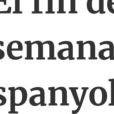
El fin d
semana
spanyol