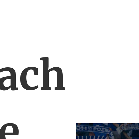
ach
e,