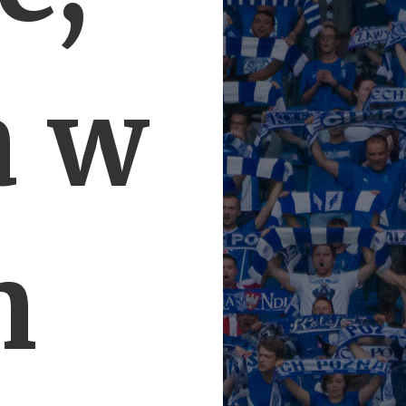
a w
m