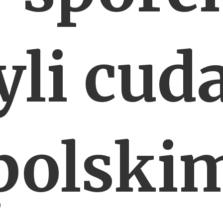
yli cud
polski