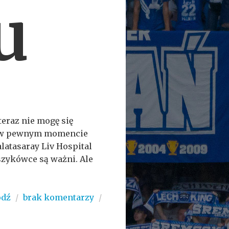
u
teraz nie mogę się
ju) w pewnym momencie
latasaray Liv Hospital
szykówce są ważni. Ale
ódź
/
brak komentarzy
/