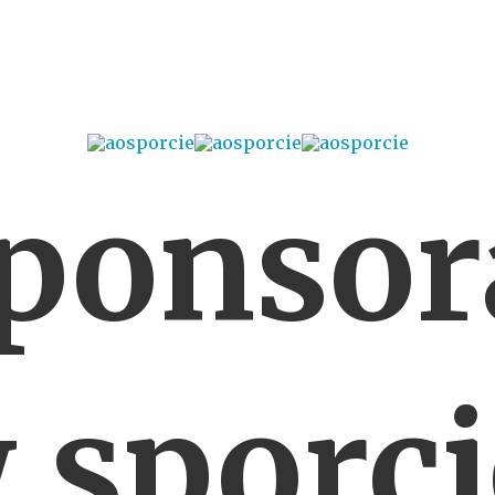
sponsor
 sporci