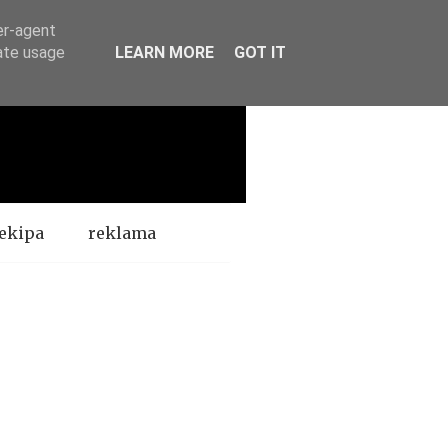
er-agent
rate usage
LEARN MORE
GOT IT
ekipa
reklama