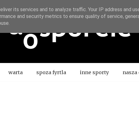
liver its services and to analyze traffic. Your IP address and us
rmance and security metrics to ensure quality of service, gene
buse.
warta
spoza fyrtla
inne sporty
nasza 