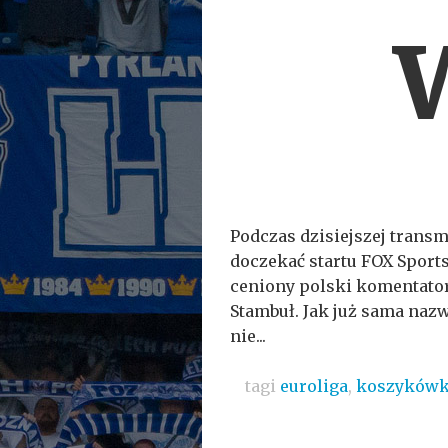
Podczas dzisiejszej transm
doczekać startu FOX Sport
ceniony polski komentator
Stambuł. Jak już sama naz
nie...
tagi
euroliga
,
koszyków