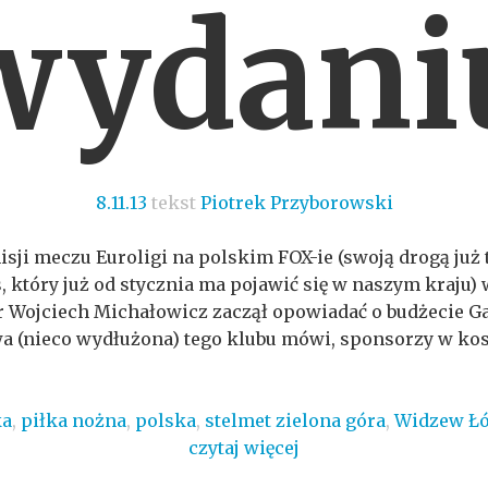
wydani
8.11.13
tekst
Piotrek Przyborowski
isji meczu Euroligi na polskim FOX-ie (swoją drogą już 
s, który już od stycznia ma pojawić się w naszym kra
 Wojciech Michałowicz zaczął opowiadać o budżecie Ga
wa (nieco wydłużona) tego klubu mówi, sponsorzy w ko
ka
,
piłka nożna
,
polska
,
stelmet zielona góra
,
Widzew Ł
czytaj więcej