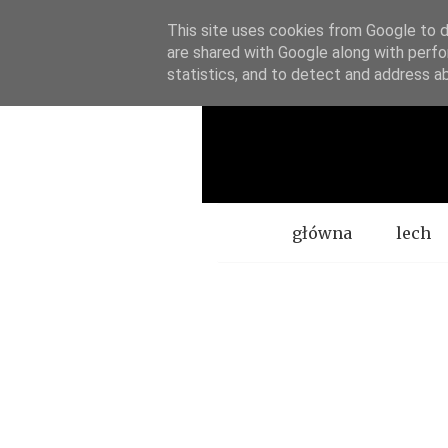
This site uses cookies from Google to de
are shared with Google along with perfo
statistics, and to detect and address a
Menu
główna
lech