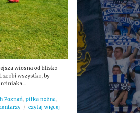
ejsza wiosna od blisko
i zrobi wszystko, by
ciniaka....
h Poznań
,
piłka nożna
,
mentarzy
/
czytaj więcej