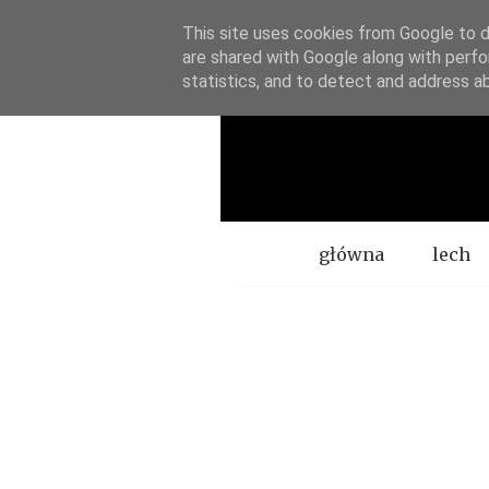
This site uses cookies from Google to de
are shared with Google along with perfo
statistics, and to detect and address a
Menu
główna
lech