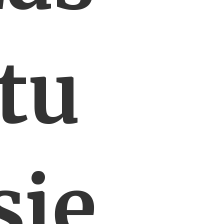
tu
się