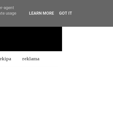
er-agent
rate usage
LEARN MORE
GOT IT
ekipa
reklama