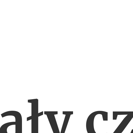
ały c