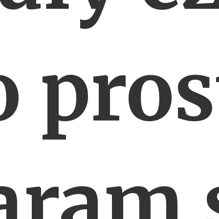
o pros
aram 