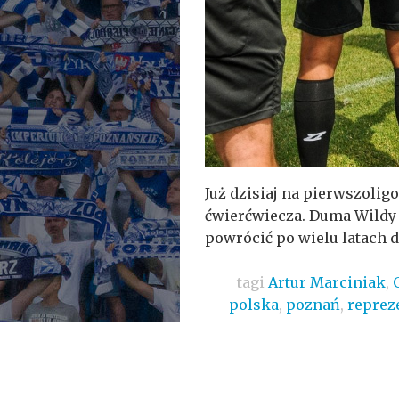
Już dzisiaj na pierwszoli
ćwierćwiecza. Duma Wildy p
powrócić po wielu latach do 
tagi
Artur Marciniak
,
polska
,
poznań
,
reprez