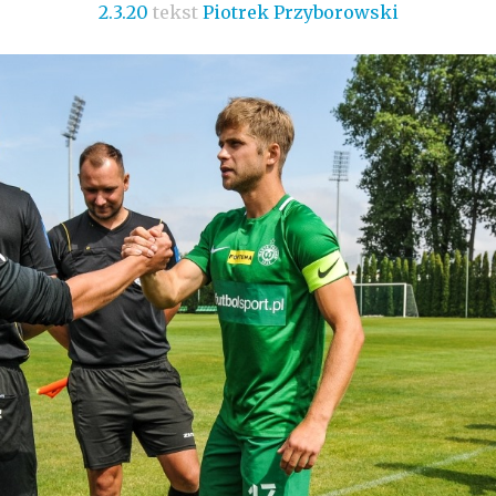
2.3.20
tekst
Piotrek Przyborowski