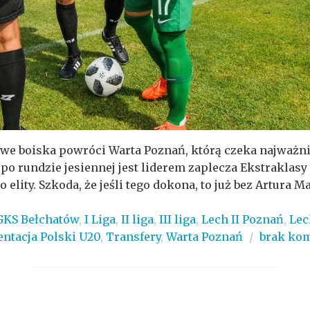
gowe boiska powróci Warta Poznań, którą czeka najważni
o rundzie jesiennej jest liderem zaplecza Ekstraklasy 
elity. Szkoda, że jeśli tego dokona, to już bez Artura Mar
GKS Bełchatów
,
I Liga
,
II liga
,
III liga
,
Lech II Poznań
,
Lec
entacja Polski U20
,
Transfery
,
Warta Poznań
/
brak ko