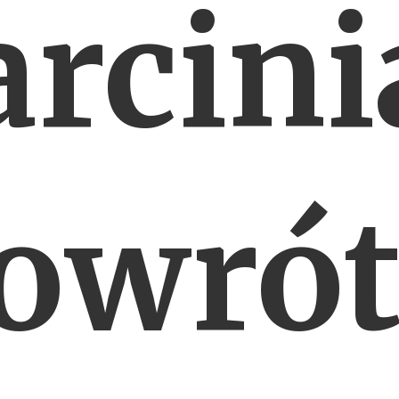
rcini
owrót