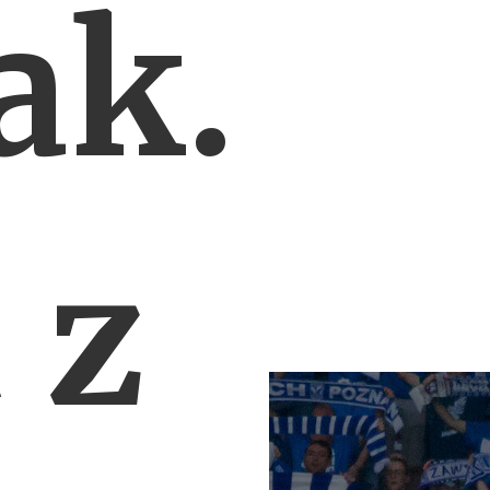
ak.
 z