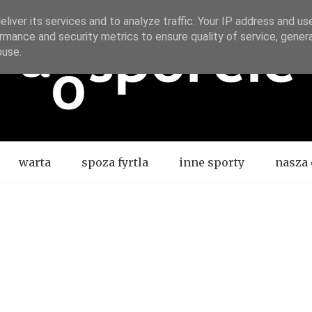
liver its services and to analyze traffic. Your IP address and us
rmance and security metrics to ensure quality of service, gene
buse.
warta
spoza fyrtla
inne sporty
nasza 