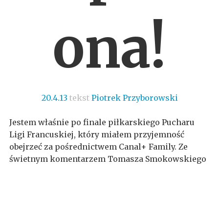
ona!
20.4.13
tekst
Piotrek Przyborowski
Jestem właśnie po finale piłkarskiego Pucharu
Ligi Francuskiej, który miałem przyjemność
obejrzeć za pośrednictwem Canal+ Family. Ze
świetnym komentarzem Tomasza Smokowskiego
i dobrym ekspertem, jakim bez wątpienia jest
Stefan Białas. Ale mój post nie będzie poświęcony
jakości dziennikarstwa w tej stacji, a Pucharowi
Ligi właśnie. Nie tylko temu francuskiemu. Stade