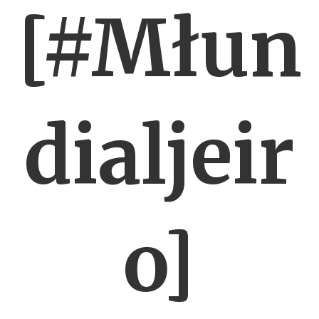
[#Młun
dialjeir
o]