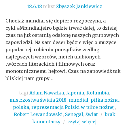
18.6.18
tekst
Zbyszek Jankiewicz
Chociaż mundial się dopiero rozpoczyna, a
cykl #Młundialjeiro będzie trwać dalej, to dzisiaj
czas na już ostatnią odsłonę naszych grupowych
zapowiedzi. Na sam deser będzie więc o muzyce
popularnej, robieniu porządków według
najlepszych wzorców, moich ulubionych
twórcach literackich i filmowych oraz
monotonicznemu hejtowi. Czas na zapowiedź tak
bliskiej nam grupy ...
tagi
Adam Nawałka
,
Japonia
,
Kolumbia
,
mistrzostwa świata 2018
,
mundial
,
piłka nożna
,
polska
,
reprezentacja Polski w piłce nożnej
,
Robert Lewandowski
,
Senegal
,
świat
/
brak
komentarzy
/
czytaj więcej