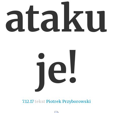
ataku
je!
7.12.17
tekst
Piotrek Przyborowski