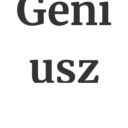
Geni
usz
powr