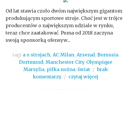
Od lat stawia czoło dwóm największym gigantom
produkującym sportowe stroje. Choć jest w trójce
producentów o największym udziale w rynku,
teraz chce zaatakować. Puma od 2018 zaczyna
swoją sponsorką ofensyw...
tagi
a o strojach
,
AC Milan
,
Arsenal
,
Borussia
Dortmund
,
Manchester City
,
Olympique
Marsylia
,
piłka nożna
,
świat
/
brak
komentarzy
/
czytaj więcej