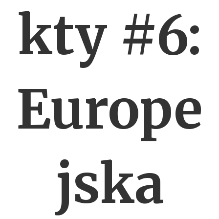
kty #6:
Europe
jska