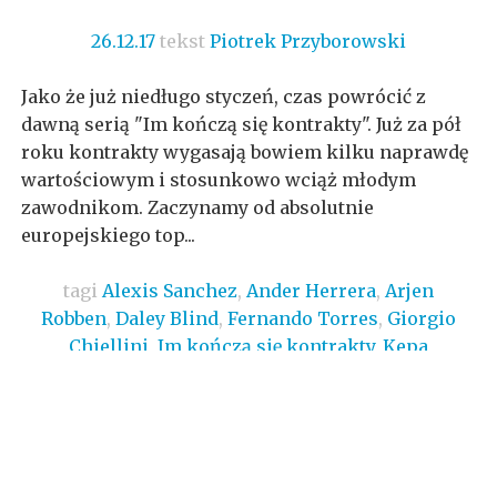
26.12.17
tekst
Piotrek Przyborowski
Jako że już niedługo styczeń, czas powrócić z
dawną serią "Im kończą się kontrakty". Już za pół
roku kontrakty wygasają bowiem kilku naprawdę
wartościowym i stosunkowo wciąż młodym
zawodnikom. Zaczynamy od absolutnie
europejskiego top...
tagi
Alexis Sanchez
,
Ander Herrera
,
Arjen
Robben
,
Daley Blind
,
Fernando Torres
,
Giorgio
Chiellini
,
Im kończą się kontrakty
,
Kepa
Arrizabalaga
,
piłka nożna
,
Rafinha
,
Ross
Barkley
,
Stefan de Vrij
,
świat
,
Transfery
/
brak
komentarzy
/
czytaj więcej