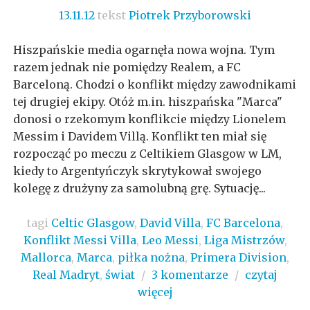
13.11.12
tekst
Piotrek Przyborowski
Hiszpańskie media ogarnęła nowa wojna. Tym
razem jednak nie pomiędzy Realem, a FC
Barceloną. Chodzi o konflikt między zawodnikami
tej drugiej ekipy. Otóż m.in. hiszpańska "Marca"
donosi o rzekomym konflikcie między Lionelem
Messim i Davidem Villą. Konflikt ten miał się
rozpocząć po meczu z Celtikiem Glasgow w LM,
kiedy to Argentyńczyk skrytykował swojego
kolegę z drużyny za samolubną grę. Sytuację...
tagi
Celtic Glasgow
,
David Villa
,
FC Barcelona
,
Konflikt Messi Villa
,
Leo Messi
,
Liga Mistrzów
,
Mallorca
,
Marca
,
piłka nożna
,
Primera Division
,
Real Madryt
,
świat
/
3 komentarze
/
czytaj
więcej