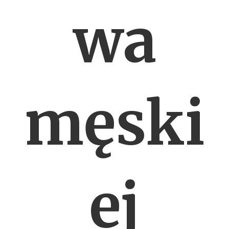
wa
męski
ej