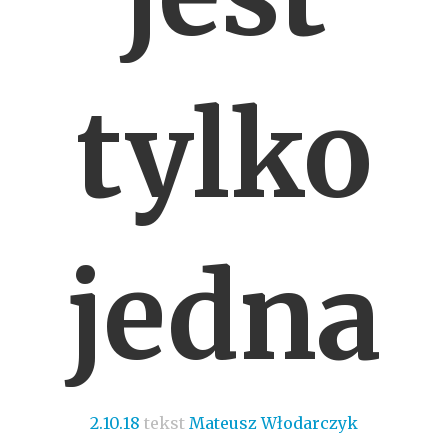
tylko
jedna
2.10.18
tekst
Mateusz Włodarczyk