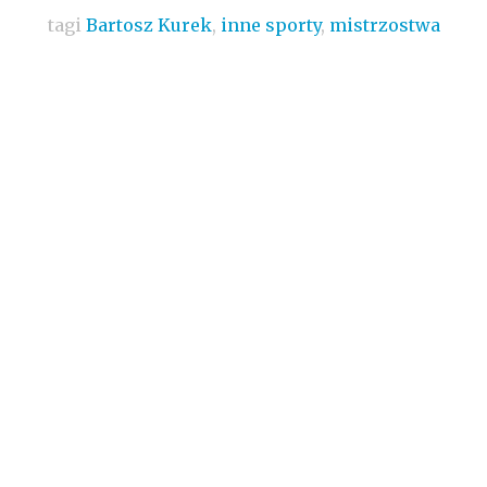
tagi
Bartosz Kurek
,
inne sporty
,
mistrzostwa
świata w siatkówce
,
reprezentacja Polski w
siatkówce
,
siatkówka
,
Vital Heynen
/
brak
komentarzy
/
czytaj więcej