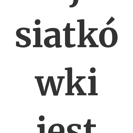
siatkó
wki
jest