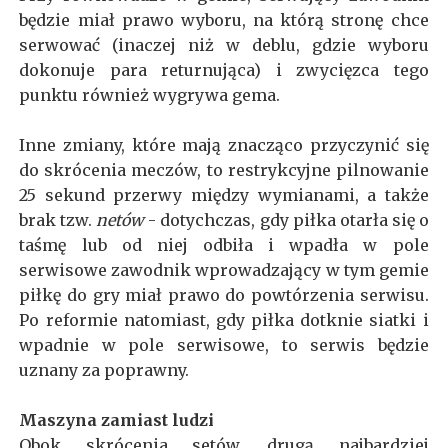
będzie miał prawo wyboru, na którą stronę chce
serwować (inaczej niż w deblu, gdzie wyboru
dokonuje para returnująca) i zwycięzca tego
punktu również wygrywa gema.
Inne zmiany, które mają znacząco przyczynić się
do skrócenia meczów, to restrykcyjne pilnowanie
25 sekund przerwy między wymianami, a także
brak tzw.
netów
- dotychczas, gdy piłka otarła się o
taśmę lub od niej odbiła i wpadła w pole
serwisowe zawodnik wprowadzający w tym gemie
piłkę do gry miał prawo do powtórzenia serwisu.
Po reformie natomiast, gdy piłka dotknie siatki i
wpadnie w pole serwisowe, to serwis będzie
uznany za poprawny.
Maszyna zamiast ludzi
Obok skrócenia setów, drugą najbardziej