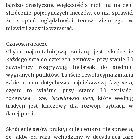
bardzo drastyczne. Większość z nich ma na celu
skrócenie pojedynczych meczów, co ma sprawić,
że stopień oglądalności tenisa ziemnego w
telewizji zacznie wzrastać.
Czasoskracacze
Chyba najbrutalniejszą zmianą jest skrócenie
każdego seta do czterech gemów - przy stanie 3:3
zawodnicy rozgrywają tie-break do siedmiu
wygranych punktów. Ta iście rewolucyjna zmiana
zabiera nam dotychczas najciekawszą fazę seta,
często to właśnie przy stanie 3:3 tenisiści
rozgrywali tzw.
lacostowski gem
, który według
tradycji jest kluczowy dla rozwoju sytuacji w
danej partii.
Skrócenie setów praktycznie dwukrotnie sprawia,
że jakby od razu wchodzimy w decydującą fazę