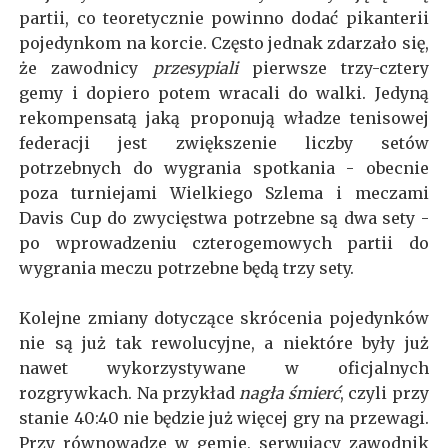
partii, co teoretycznie powinno dodać pikanterii
pojedynkom na korcie. Często jednak zdarzało się,
że zawodnicy
przesypiali
pierwsze trzy-cztery
gemy i dopiero potem wracali do walki. Jedyną
rekompensatą jaką proponują władze tenisowej
federacji jest zwiększenie liczby setów
potrzebnych do wygrania spotkania - obecnie
poza turniejami Wielkiego Szlema i meczami
Davis Cup do zwycięstwa potrzebne są dwa sety -
po wprowadzeniu czterogemowych partii do
wygrania meczu potrzebne będą trzy sety.
Kolejne zmiany dotyczące skrócenia pojedynków
nie są już tak rewolucyjne, a niektóre były już
nawet wykorzystywane w oficjalnych
rozgrywkach. Na przykład
nagła śmierć
, czyli przy
stanie 40:40 nie będzie już więcej gry na przewagi.
Przy równowadze w gemie, serwujący zawodnik