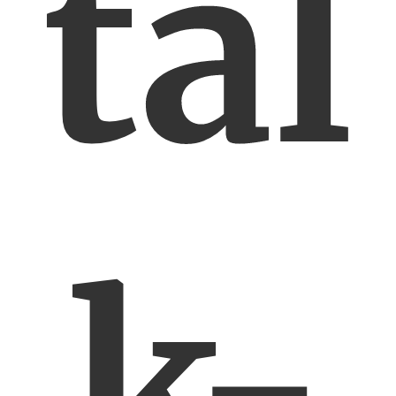
tal
k-