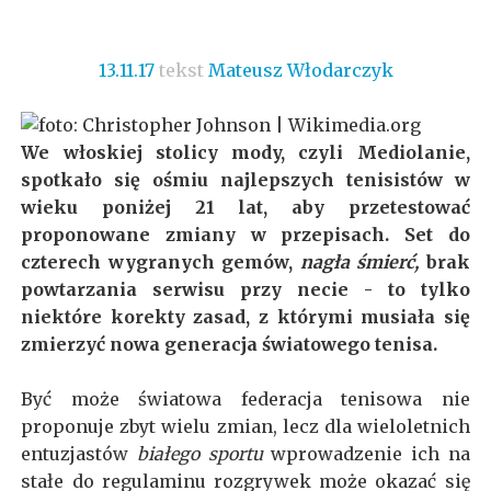
13.11.17
tekst
Mateusz Włodarczyk
We włoskiej stolicy mody, czyli Mediolanie,
spotkało się ośmiu najlepszych tenisistów w
wieku poniżej 21 lat, aby przetestować
proponowane zmiany w przepisach.
Set do
czterech wygranych gemów,
nagła śmierć,
brak
powtarzania serwisu przy necie - to tylko
niektóre korekty zasad, z którymi musiała się
zmierzyć nowa generacja światowego tenisa.
Być może światowa federacja tenisowa nie
proponuje zbyt wielu zmian, lecz dla wieloletnich
entuzjastów
białego sportu
wprowadzenie ich na
stałe do regulaminu rozgrywek
może okazać się