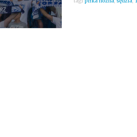
tagi
piłka nożna
,
sędzia
,