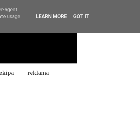
er-agent
rate usage
LEARN MORE
GOT IT
ekipa
reklama