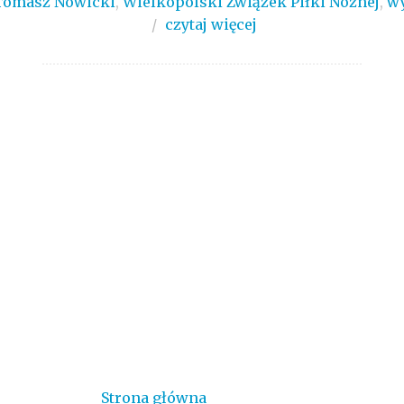
Tomasz Nowicki
,
Wielkopolski Związek Piłki Nożnej
,
w
/
czytaj więcej
Strona główna