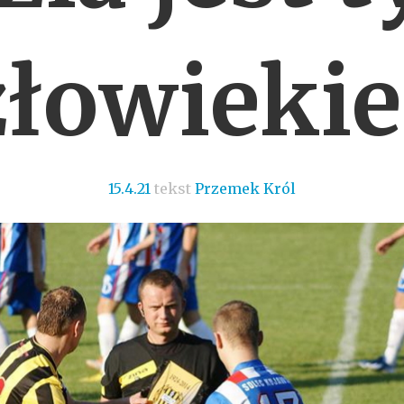
złowieki
15.4.21
tekst
Przemek Król