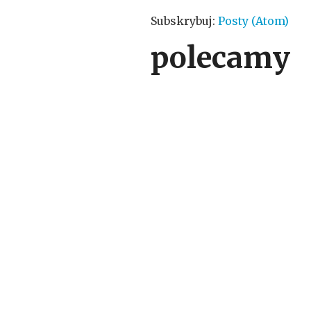
Subskrybuj:
Posty (Atom)
polecamy
o tym się p
piłka nożna
( 991 
Poznań
( 601 )
świ
Dariusz Żuraw
( 88 )
rep
( 41 )
Robert Lewandowski
( 
Copyrig
Design by
Taras D