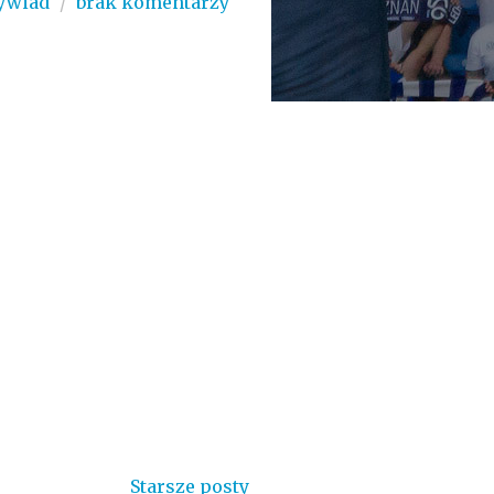
ywiad
/
brak komentarzy
Starsze posty