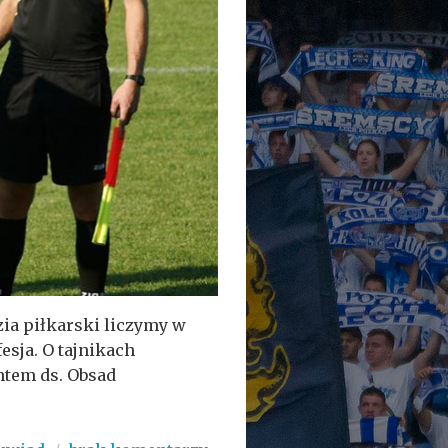
zia piłkarski liczymy w
sja. O tajnikach
ntem ds. Obsad