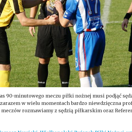
czas 90-minutowego meczu piłki nożnej musi podjąć sęd
 zarazem w wielu momentach bardzo niewdzięczna profe
h meczów rozmawiamy z sędzią piłkarskim oraz Refere