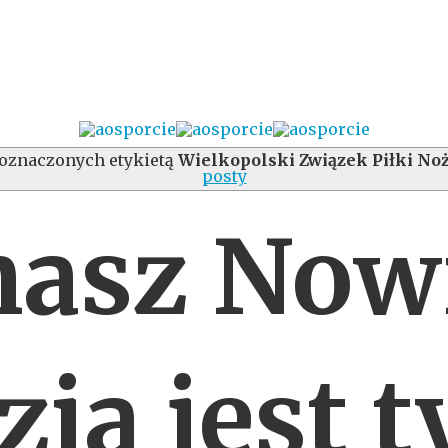
oznaczonych etykietą
Wielkopolski Związek Piłki No
posty
asz Nowi
zia jest t