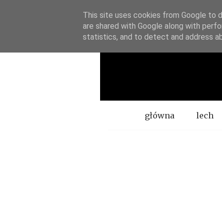
This site uses cookies from Google to de
are shared with Google along with perfo
statistics, and to detect and address a
Menu
główna
lech