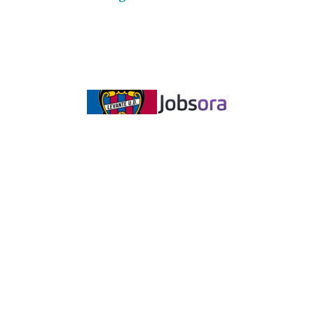
wyniki na żywo
|
mecze na żywo
|
Wiadomości sportow
isze
)
polska
( 894 )
poznań
( 752 )
Ekstr
at
( 227 )
Warta Poznań
( 210 )
Transfery
( 1
rezentacja Polski w piłce nożnej
( 53 )
II liga
( 48 )
III 
28 )
Myśli Zbyszka
( 24 )
Euro 2020
( 9 )
Polskie dumy narodo
ht ©
2026
aosporcie.pl - Sport w Poznaniu
| Powered b
ashkevych
| Blogger Theme by
Lasantha
-
PremiumBlog