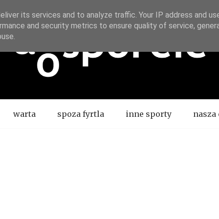
liver its services and to analyze traffic. Your IP address and us
rmance and security metrics to ensure quality of service, gene
buse.
warta
spoza fyrtla
inne sporty
nasza 