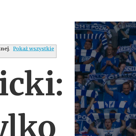
żnej
.
Pokaż wszystkie
cki:
ylko