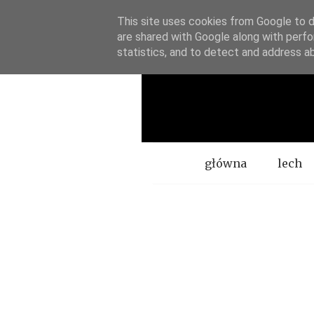
This site uses cookies from Google to de
are shared with Google along with perfo
statistics, and to detect and address a
Menu
główna
lech