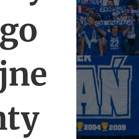
ego
ejne
nty