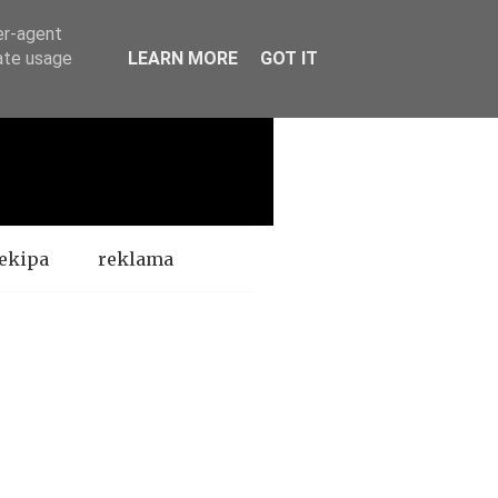
er-agent
rate usage
LEARN MORE
GOT IT
ekipa
reklama