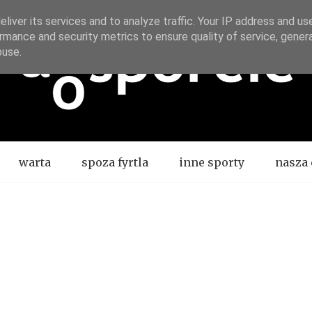
liver its services and to analyze traffic. Your IP address and us
rmance and security metrics to ensure quality of service, gene
buse.
warta
spoza fyrtla
inne sporty
nasza 