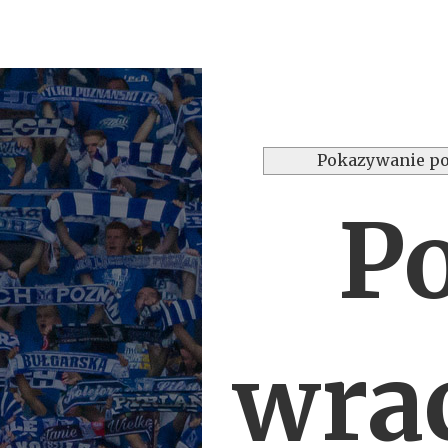
Pokazywanie po
P
wrac