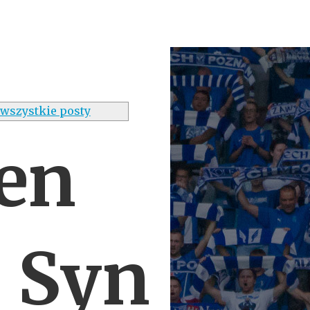
wszystkie posty
en
. Syn