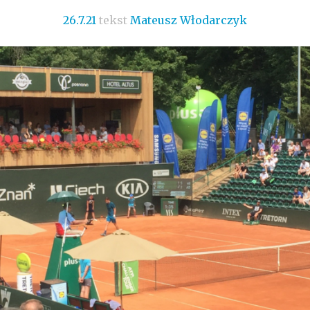
26.7.21
tekst
Mateusz Włodarczyk