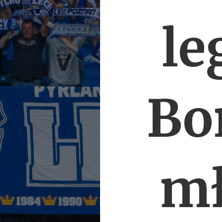
le
Bor
mł