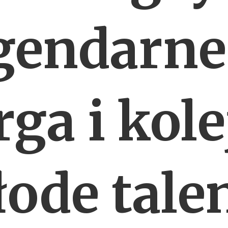
gendarn
ga i kol
ode tale