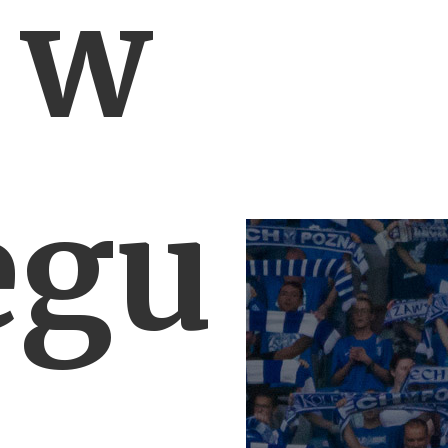
 w
egu