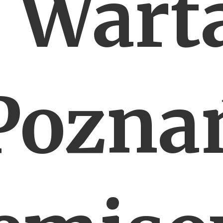
. Wart
Pozna