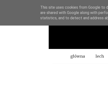
This site uses cookies from Google to de
are shared with Google along with perfo
statistics, and to detect and address a
Menu
główna
lech