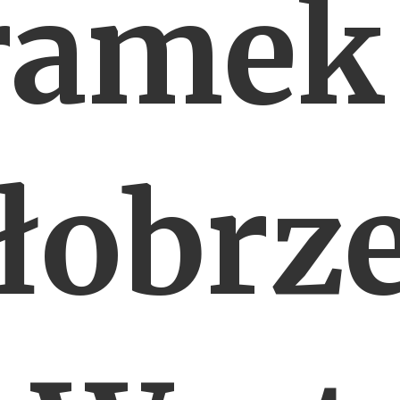
ramek
łobrz