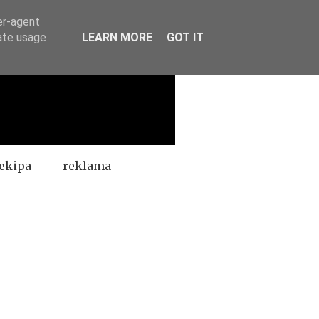
er-agent
rate usage
LEARN MORE
GOT IT
ekipa
reklama