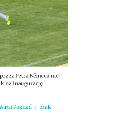
przez Petra Němeca nie
ak na inaugurację
Warta Poznań
/
brak