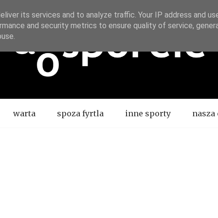
liver its services and to analyze traffic. Your IP address and us
rmance and security metrics to ensure quality of service, gene
buse.
warta
spoza fyrtla
inne sporty
nasza 