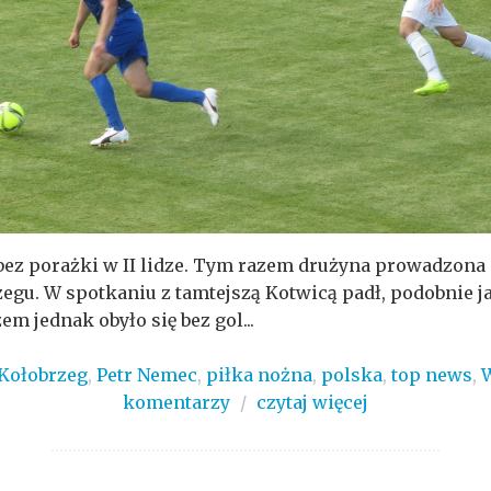
ez porażki w II lidze. Tym razem drużyna prowadzona 
egu. W spotkaniu z tamtejszą Kotwicą padł, podobnie j
m jednak obyło się bez gol...
Kołobrzeg
,
Petr Nemec
,
piłka nożna
,
polska
,
top news
,
komentarzy
/
czytaj więcej