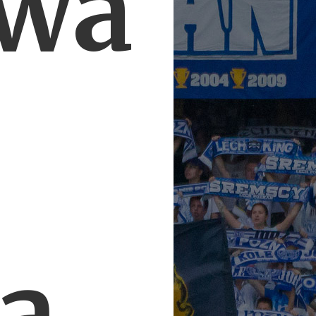
owa
ą