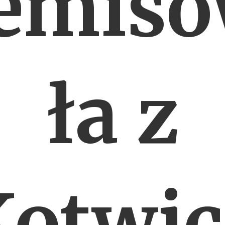
emis
ła z
Kotwic