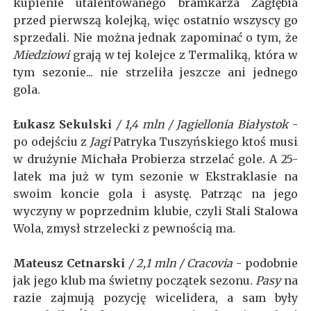
kupienie utalentowanego bramkarza Zagłębia
przed pierwszą kolejką, więc ostatnio wszyscy go
sprzedali. Nie można jednak zapominać o tym, że
Miedziowi
grają w tej kolejce z Termaliką, która w
tym sezonie... nie strzeliła jeszcze ani jednego
gola.
Łukasz Sekulski
/ 1,4 mln / Jagiellonia Białystok
-
po odejściu z
Jagi
Patryka Tuszyńskiego ktoś musi
w drużynie Michała Probierza strzelać gole. A 25-
latek ma już w tym sezonie w Ekstraklasie na
swoim koncie gola i asystę. Patrząc na jego
wyczyny w poprzednim klubie, czyli Stali Stalowa
Wola, zmysł strzelecki z pewnością ma.
Mateusz Cetnarski
/ 2,1 mln / Cracovia
- podobnie
jak jego klub ma świetny początek sezonu.
Pasy
na
razie zajmują pozycję wicelidera, a sam były