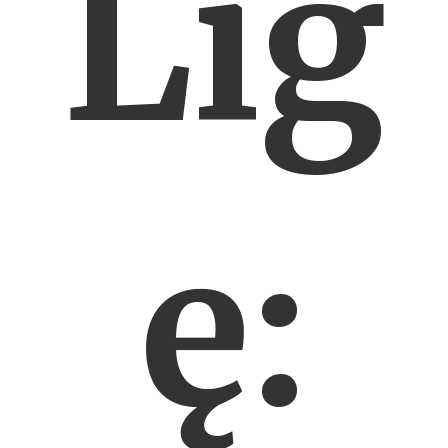
Lig
ę: