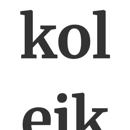
kol
ejk