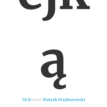
ą
7.8.15
tekst
Piotrek Przyborowski