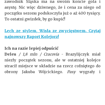
zawodnik Śląska ma na swoim koncie gola i
asystę. Nic więc dziwnego, że i cena za niego od
początku sezonu podskoczyła już o aż 400 tysięcy.
To ostatni gwizdek, by go kupić!
Lech ze stylem, Wisła ze zwycięstwem. Czytaj
najnowszy Raport Kolejorz!
Ich na razie lepiej odpuścić
Deleu
/ 1,8 mln / Cracovia
- Brazylijczyk miał
niezły początek sezonu, ale w ostatniej kolejce
stracił miejsce w składzie na rzecz cofniętego do
obrony Jakuba Wójcickiego.
Pasy
wygrały i
zachowały do tego czyste konto, więc niewiele
wskazuje na to, że Jacek Zieliński zrezygnuje z
tego pomysłu.
Marcin Robak
/ 2,8 mln / Lech Poznań
- no nie ma