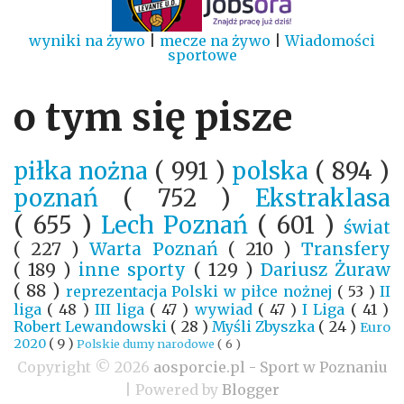
wyniki na żywo
|
mecze na żywo
|
Wiadomości
sportowe
o tym się pisze
piłka nożna
( 991 )
polska
( 894 )
poznań
( 752 )
Ekstraklasa
( 655 )
Lech Poznań
( 601 )
świat
( 227 )
Warta Poznań
( 210 )
Transfery
( 189 )
inne sporty
( 129 )
Dariusz Żuraw
( 88 )
reprezentacja Polski w piłce nożnej
( 53 )
II
liga
( 48 )
III liga
( 47 )
wywiad
( 47 )
I Liga
( 41 )
Robert Lewandowski
( 28 )
Myśli Zbyszka
( 24 )
Euro
2020
( 9 )
Polskie dumy narodowe
( 6 )
Copyright ©
2026
aosporcie.pl - Sport w Poznaniu
| Powered by
Blogger