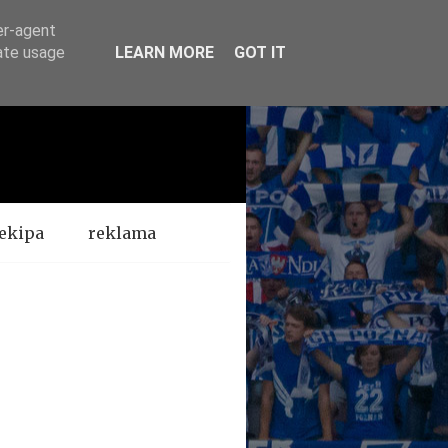
er-agent
rate usage
LEARN MORE
GOT IT
ekipa
reklama