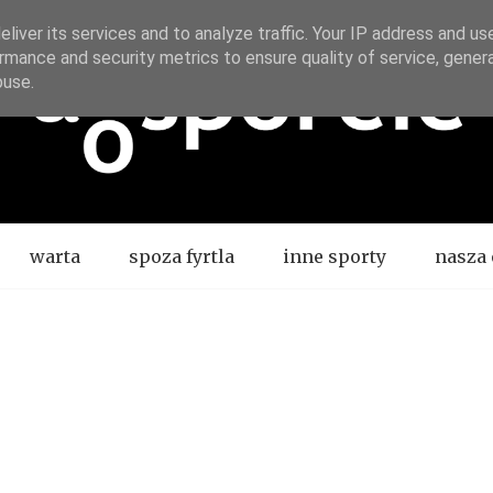
liver its services and to analyze traffic. Your IP address and us
rmance and security metrics to ensure quality of service, gene
buse.
warta
spoza fyrtla
inne sporty
nasza 