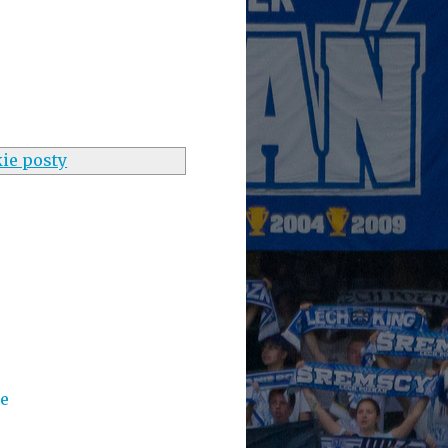
ie posty
e