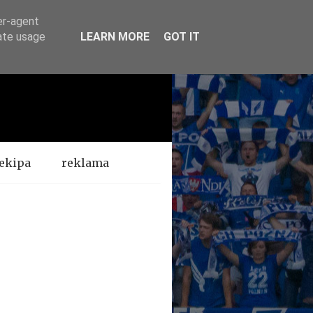
er-agent
rate usage
LEARN MORE
GOT IT
ekipa
reklama