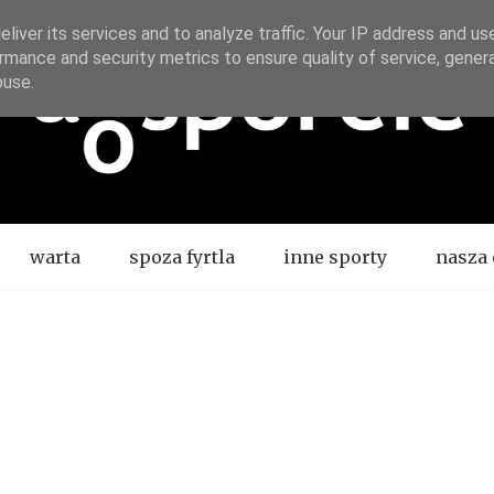
liver its services and to analyze traffic. Your IP address and us
rmance and security metrics to ensure quality of service, gene
buse.
warta
spoza fyrtla
inne sporty
nasza 