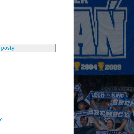
 posty
e