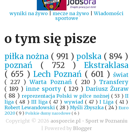
wyniki na żywo
|
mecze na żywo
|
Wiadomości
sportowe
o tym się pisze
piłka nożna
( 991 )
polska
( 894 )
poznań
( 752 )
Ekstraklasa
( 655 )
Lech Poznań
( 601 )
świat
( 227 )
Warta Poznań
( 210 )
Transfery
( 189 )
inne sporty
( 129 )
Dariusz Żuraw
( 88 )
reprezentacja Polski w piłce nożnej
( 53 )
II
liga
( 48 )
III liga
( 47 )
wywiad
( 47 )
I Liga
( 41 )
Robert Lewandowski
( 28 )
Myśli Zbyszka
( 24 )
Euro
2020
( 9 )
Polskie dumy narodowe
( 6 )
Copyright ©
2026
aosporcie.pl - Sport w Poznaniu
| Powered by
Blogger