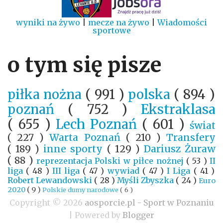
wyniki na żywo
|
mecze na żywo
|
Wiadomości
sportowe
o tym się pisze
piłka nożna
( 991 )
polska
( 894 )
poznań
( 752 )
Ekstraklasa
( 655 )
Lech Poznań
( 601 )
świat
( 227 )
Warta Poznań
( 210 )
Transfery
( 189 )
inne sporty
( 129 )
Dariusz Żuraw
( 88 )
reprezentacja Polski w piłce nożnej
( 53 )
II
liga
( 48 )
III liga
( 47 )
wywiad
( 47 )
I Liga
( 41 )
Robert Lewandowski
( 28 )
Myśli Zbyszka
( 24 )
Euro
2020
( 9 )
Polskie dumy narodowe
( 6 )
Copyright ©
2026
aosporcie.pl - Sport w Poznaniu
| Powered by
Blogger