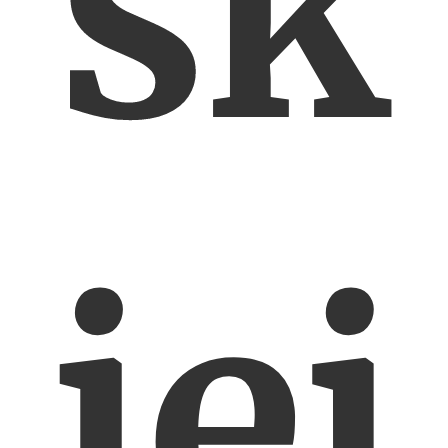
sk
iej