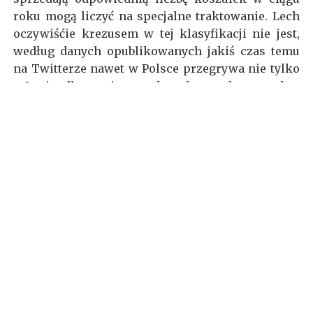
roku mogą liczyć na specjalne traktowanie. Lech
oczywiśćie krezusem w tej klasyfikacji nie jest,
według danych opublikowanych jakiś czas temu
na Twitterze nawet w Polsce przegrywa nie tylko
z Legią, dlatego jego trykoty bazowały na tych z
katalogu Nike Teamwear Kits. Choćby w obecnym
sezonie ten sam wzór mają koszulki obu
poznańskich zespołów - również Warta gra
bowiem w strojach z serii Nike Trophy III,
oczywiście jednak w zielonych barwach.
Lech chciał więc zmian, a szansa na nie narodziła
się przy okazji kończącego się kontraktu z
amerykańskim gigantem.
Jak podał Marketing
Sportowy
, już niedługo zakończą się rozmowy
Kolejorza
z firmą Macron. To włoski producent,
który w ostatnich latach został sponsorem kilku
znanych i (w miarę) cenionych drużyn. W Serie A