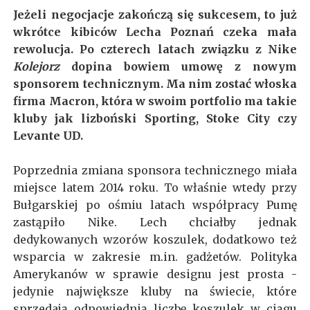
Jeżeli negocjacje zakończą się sukcesem, to już
wkrótce kibiców Lecha Poznań czeka mała
rewolucja. Po czterech latach związku z Nike
Kolejorz
dopina bowiem umowę z nowym
sponsorem technicznym. Ma nim zostać włoska
firma Macron, która w swoim portfolio ma takie
kluby jak lizboński Sporting, Stoke City czy
Levante UD.
Poprzednia zmiana sponsora technicznego miała
miejsce latem 2014 roku. To właśnie wtedy przy
Bułgarskiej po ośmiu latach współpracy Pumę
zastąpiło Nike. Lech chciałby jednak
dedykowanych wzorów koszulek, dodatkowo też
wsparcia w zakresie m.in. gadżetów. Polityka
Amerykanów w sprawie designu jest prosta -
jedynie największe kluby na świecie, które
sprzedają odpowiednią liczbę koszulek w ciągu