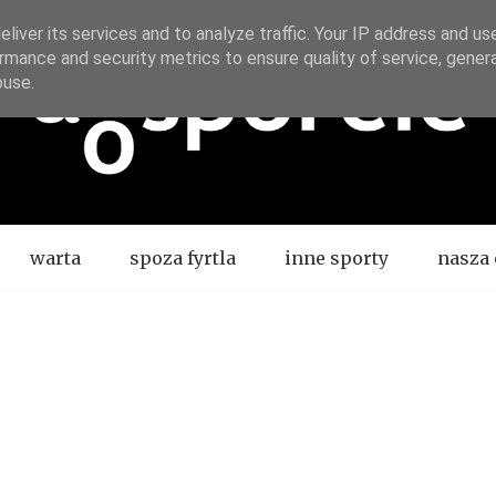
liver its services and to analyze traffic. Your IP address and us
rmance and security metrics to ensure quality of service, gene
buse.
warta
spoza fyrtla
inne sporty
nasza 