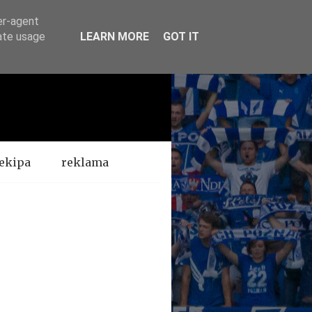
er-agent
rate usage
LEARN MORE
GOT IT
ekipa
reklama