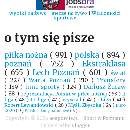
wyniki na żywo
|
mecze na żywo
|
Wiadomości
sportowe
o tym się pisze
piłka nożna
( 991 )
polska
( 894 )
poznań
( 752 )
Ekstraklasa
( 655 )
Lech Poznań
( 601 )
świat
( 227 )
Warta Poznań
( 210 )
Transfery
( 189 )
inne sporty
( 129 )
Dariusz Żuraw
( 88 )
reprezentacja Polski w piłce nożnej
( 53 )
II
liga
( 48 )
III liga
( 47 )
wywiad
( 47 )
I Liga
( 41 )
Robert Lewandowski
( 28 )
Myśli Zbyszka
( 24 )
Euro
2020
( 9 )
Polskie dumy narodowe
( 6 )
Copyright ©
2026
aosporcie.pl - Sport w Poznaniu
| Powered by
Blogger